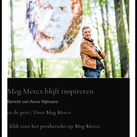
Mercx
een
zielsverwant..
Meg Mercx blijft inspireren
Bericht van Anne Nijtmans
in de pers
/ Door
Meg Mercx
Klik voor het persbericht op: Meg Mercx