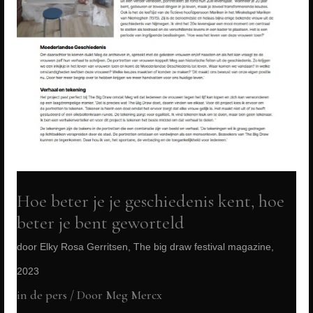
Hoe beter je je geschiedenis kent, hoe
beter je bent geworteld
door Elky Rosa Gerritsen, The big draw festival magazine,
2023
in de pers
/ Door
Meg Mercx