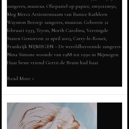
zangeres, musicus. Oliepastel op papier, 1m50x1m50,
Meg Mercx Artiestennaam van Eunice Kathleen
Waymon Beroep: zangeres, musicus. Geboren: 21
februari 1933, Tryon, North Carolina, Verenigde
Staten Gestorven: 21 april 2003, Carry-le-Rouet,
Frankrijk NIJMEGEN – De wereldberoemde zangeres
Nina Simone woonde van 1988 tot 1990 in Nijmegen.
Haar beste vriend Gerrit de Bruin had haar
Nina
Read More »
Simone
(1933-
2003):
zanger,
musicus
en