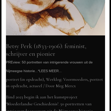
vrouwen
uit
de
Nijmeegse
Geschiedenis...*
LEES
Betsy Perk (1833-1906): feminist,
MEER...
schrijver en pionier
PREview: 50 portretten van intrigerende vrouwen uit de
Nijmeegse historie...*LEES MEER...
portret (in opdracht)
,
Werklog: Voormoeders
,
portret
in opdracht
,
actueel
/ Door
Meg Mercx
Eind 2023 begin ik aan het kunstproject
‘Moederlandse Geschiedenis’. 50 portretten van
intrigerende vrouwen uit de Nijmeegse historie.