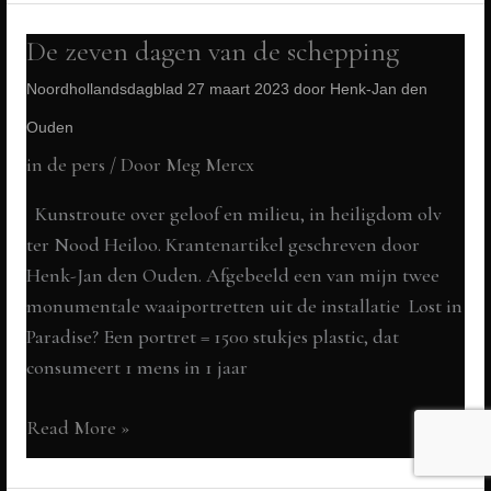
in
de
De zeven dagen van de schepping
Dikke
Noordhollandsdagblad 27 maart 2023 door Henk-Jan den
toren
in
Ouden
Zierikzee
in de pers
/ Door
Meg Mercx
PZC
Kunstroute over geloof en milieu, in heiligdom olv
Esme
ter Nood Heiloo. Krantenartikel geschreven door
Soesman
Henk-Jan den Ouden. Afgebeeld een van mijn twee
08-
monumentale waaiportretten uit de installatie Lost in
04-
Paradise? Een portret = 1500 stukjes plastic, dat
23,
consumeert 1 mens in 1 jaar
19:44
De
Read More »
zeven
dagen