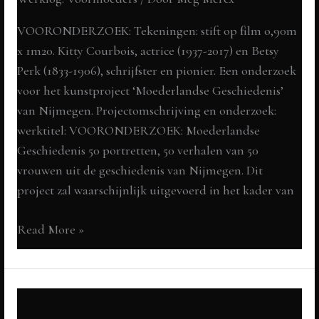
Perron1
VOORONDERZOEK: Tekeningen: stift op film o,90m
Delden,
x 1m20. Kitty Courbois, actrice (1937-2017) en Betsy
Blikveld
Perk (1833-1906), schrijfster en pionier. Een onderzoek
5,
voor het kunstproject ‘Moederlandse Geschiedenis’
DING.
van Nijmegen. Projectomschrijving en onderzoek:
Kunst
werktitel: VOORONDERZOEK: Moederlandse
in
Geschiedenis 50 portretten, 50 verhalen van 50
het
vrouwen uit de geschiedenis van Nijmegen. Dit
Twickelpark
project zal waarschijnlijk uitgevoerd in het kader van
16-
07-
Moederlandse
Read More »
2023
Geschiedenis
tot
Een
16-
VOORONDERZOEK:
10-
voor