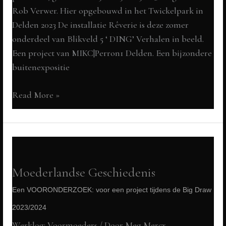
Rob Verwer. Hier opgebouwd in het Twickelpark in
23
Delden 2023 De installatie Rêverie is deze zomer
onderdeel van Blikveld 5 ‘ DING’ Verhalen in beeld.
Een project van MIKC|Perron1 Delden. Een bijzondere
buitenexpositie
Rêverie,
Read More »
dé
Folly
van
een
Rijtjeshuis,
Moederlandse Geschiedenis
over
Een VOORONDERZOEK: voor een project tijdens de Big Draw
woonrecht
2023/2024
MIKC
|
Werklog: Voormoeders
/ Door
Meg Mercx