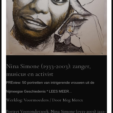
Rosa
Gerritsen,
The
big
draw
festival
magazine,
2023
Nina Simone (1933-2003): zanger,
musicus en activist
PREview: 50 portretten van intrigerende vrouwen uit de
Nijmeegse Geschiedenis * LEES MEER...
Werklog: Voormoeders
/ Door
Meg Mercx
Portret Vooronderzoek: Nina Simone (1933-2003): jazz-