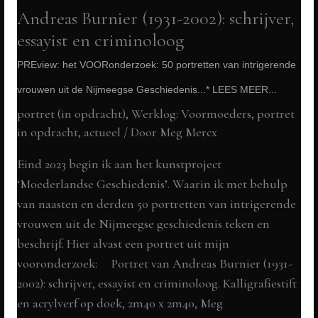
Andreas Burnier (1931-2002): schrijver,
MEER...
essayist en criminoloog
PREview: het VOORonderzoek: 50 portretten van intrigerende
vrouwen uit de Nijmeegse Geschiedenis...* LEES MEER...
portret (in opdracht)
,
Werklog: Voormoeders
,
portret
in opdracht
,
actueel
/ Door
Meg Mercx
Eind 2023 begin ik aan het kunstproject
‘Moederlandse Geschiedenis’. Waarin ik met behulp
van naasten en derden 50 portretten van intrigerende
vrouwen uit de Nijmeegse geschiedenis teken en
beschrijf. Hier alvast een portret uit mijn
vooronderzoek: Portret van Andreas Burnier (1931-
2002): schrijver, essayist en criminoloog. Kalligrafiestift
en acrylverf op doek, 2m40 x 2m40, Meg