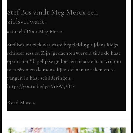
Stef Bos vindt Meg Mercx een
zielsverwant..
actueel
/ Door
Meg Mercx
Stef Bos muziek was vaste begeleiding tijdens Megs
schilder sessies. Zijn (gedachten)wereld tilde de haar
op uit het “dagelijkse gedoe” en maakte haar vrij om
te creëren en de menselijke ziel aan te raken en te
vangen in haar schilderingen..
https://youtu.be/qvrViFW5VHs
Stef
Read More »
Bos
vindt
Meg