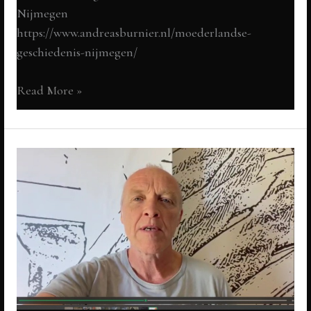
Nijmegen
https://www.andreasburnier.nl/moederlandse-
geschiedenis-nijmegen/
Moederlandse
Read More »
Geschiedenis