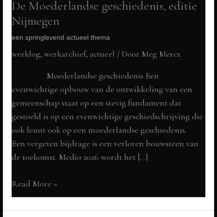
De Moederlandse geschiedenis, editie
Nijmegen
een springlevend actueel thema
werklog
,
werkarchief
,
actueel
/ Door
Meg Mercx
Moederlandse geschiedenis Een
evenwichtige opbouw van de ontwikkeling van een
gemeenschap staat op een stevig fundament dat
gestoeld is op een evenwichtige geschiedschrijving die
ook leunt ook op een moederlandse geschiedenis.
Een vergeten bijdrage is een verloren bouwsteen van
de toekomst. Medio 2026 wordt het […]
De
Read More »
Moederlandse
geschiedenis,