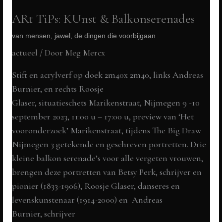
ARt TiPs: KUnst & Balkonserenades
van mensen, jawel, de dingen die voorbijgaan
actueel
/ Door
Meg Mercx
Stift en acrylverf op doek 2m40x 2m40, links Andreas
Burnier, en rechts Roosje
Glaser, situatieschets Marikenstraat, Nijmegen 9 -10
september 2023, 11:00 u – 17:00 u, preview van ‘Het
vooronderzoek’ Marikenstraat, tijdens The Big Draw
Nijmegen 3 getekende en geschreven portretten. Drie
kleine balkon serenade’s voor alle vergeten vrouwen,
brengen deze portretten van Betsy Perk, schrijver en
pionier (1833-1906), Roosje Glaser, danseres en
levenskunstenaar (1914-2000) en Andreas
Burnier, schrijver