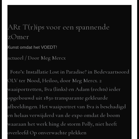
Moederlandse
Geschiedenis
50
ARt T(r)ips voor een spannende
intrigerende
zOmer
vrouwen
Kunst omdat het VOEDT!
uit
actueel
/ Door
Meg Mercx
Nijmegen,
PREview
Foto’s: Installatie Lost in Paradise? in Bedevaartsoord
Marikenstraat
OLV ter Nood, Heiloo, door Meg Mercx. 2
BIG
waaiportretten, Eva (links) en Adam (rechts) ieder
DRAW
opgebouwd uit 1850 transparante gekleurde
9
afbeeldingen. Het waaiportret van Eva is beschadigd
en
en helaas verwijderd van de expo omdat de boom
10
waaraan het werk hing de storm Polly, niet heeft
september
overleefd Op onverwachte plekken