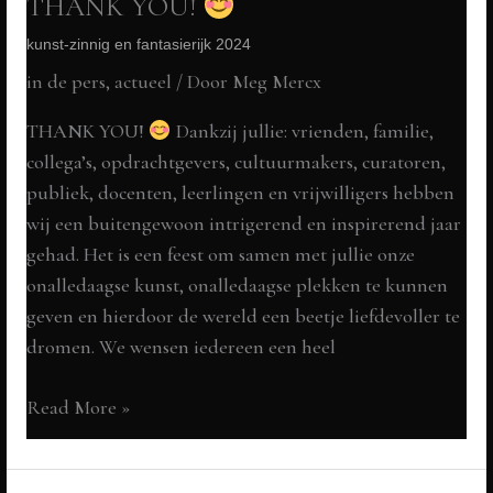
THANK YOU!
kunst-zinnig en fantasierijk 2024
in de pers
,
actueel
/ Door
Meg Mercx
THANK YOU!
Dankzij jullie: vrienden, familie,
collega’s, opdrachtgevers, cultuurmakers, curatoren,
publiek, docenten, leerlingen en vrijwilligers hebben
wij een buitengewoon intrigerend en inspirerend jaar
gehad. Het is een feest om samen met jullie onze
onalledaagse kunst, onalledaagse plekken te kunnen
geven en hierdoor de wereld een beetje liefdevoller te
dromen. We wensen iedereen een heel
THANK
Read More »
YOU!