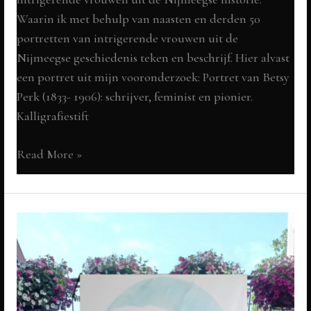
Waarin ik met behulp van naasten en derden 50
portretten van intrigerende vrouwen uit de
Nijmeegse geschiedenis teken en beschrijf. Hier alvast
een portret uit mijn vooronderzoek: Portret van Betsy
Perk (1833- 1906): schrijver, feminist en pionier.
Kalligrafiestift
Betsy
Read More »
Perk
(1833-
1906):
feminist,
schrijver
en
pionier
PREview: