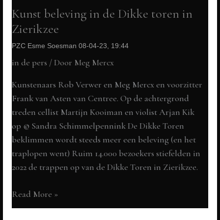
2023
een
Kunst beleving in de Dikke toren in
project
Zierikzee
tijdens
PZC Esme Soesman 08-04-23, 19:44
de
in de pers
/ Door
Meg Mercx
Big
Draw
Kunstenaars Rob Verwer en Meg Mercx en voorzitter
2023/2024
Frank van Asten van Centree. Op de achtergrond
treden cellist Martijn Kooiman en violist Arjan Kik
op © Sandra Schimmelpennink De Dikke Toren
beklimmen wordt steeds meer een beleving (en het
traplopen went) Ruim 14.000 bezoekers stiefelden in
2022 de trappen op van de Dikke Toren in Zierikzee.
Kunst
Read More »
beleving