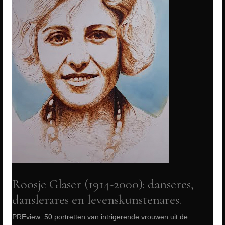
activist
PREview:
50
portretten
van
intrigerende
vrouwen
uit
de
Nijmeegse
Geschiedenis
*
Roosje Glaser (1914-2000): danseres,
LEES
danslerares en levenskunstenares.
MEER...
PREview: 50 portretten van intrigerende vrouwen uit de