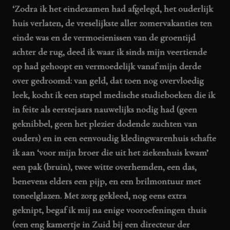
‘Zodra ik het eindexamen had afgelegd, het ouderlijk
huis verlaten, de vreselijkste aller zomervakanties ten
einde was en de vermoeienissen van de groentijd
achter de rug, deed ik waar ik sinds mijn veertiende
op had gehoopt en vermoedelijk vanaf mijn derde
over gedroomd: van geld, dat toen nog overvloedig
leek, kocht ik een stapel medische studieboeken die ik
in feite als eerstejaars nauwelijks nodig had (geen
geknibbel, geen het plezier dodende zuchten van
ouders) en in een eenvoudig kledingwarenhuis schafte
ik aan ‘voor mijn broer die uit het ziekenhuis kwam’
een pak (bruin), twee witte overhemden, een das,
benevens elders een pijp, en een brilmontuur met
toneelglazen. Met zorg gekleed, nog eens extra
geknipt, begaf ik mij na enige vooroefeningen thuis
(een eng kamertje in Zuid bij een directeur der