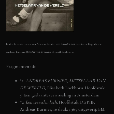
Links: de eerste roman van Andreas Burnier,
Een tevreden lach
. Rechts: De Biografie van
Andreas Burnier,
Metselaar van de wereld
, Elisabeth Lockhorn.
Fragmenten uit:
*1.
ANDREAS BURNIER, METSELAAR VAN
DE WERELD
, Elisabeth Lockhorn. Hoofdstuk
5: Een gedaanteverwisseling in Amsterdam
*2.
Een tevreden lach
, Hoofdstuk: DE PIJP,
Andreas Burnier, 1e druk: 1965 uitgeverij: EM.