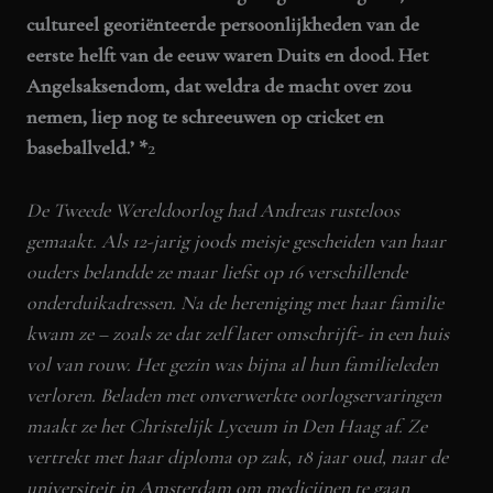
cultureel georiënteerde persoonlijkheden van de
eerste helft van de eeuw waren Duits en dood. Het
Angelsaksendom, dat weldra de macht over zou
nemen, liep nog te schreeuwen op cricket en
baseballveld.’ *
2
De Tweede Wereldoorlog had Andreas rusteloos
gemaakt. Als 12-jarig joods meisje gescheiden van haar
ouders belandde ze maar liefst op 16 verschillende
onderduikadressen. Na de hereniging met haar familie
kwam ze – zoals ze dat zelf later omschrijft- in een huis
vol van rouw. Het gezin was bijna al hun familieleden
verloren. Beladen met onverwerkte oorlogservaringen
maakt ze het Christelijk Lyceum in Den Haag af. Ze
vertrekt met haar diploma op zak, 18 jaar oud, naar de
universiteit in Amsterdam om medicijnen te gaan