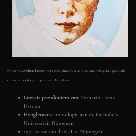
Portret van
Andreas Burnier
(1931-2002): schrijver, essayist en criminoloog. Kalligrafiestift
en acrylverf op doek, 2m40 x 2m40, Meg Mercx
Literair pseudoniem van:
Catharina Irma
Dessaur
Hoogleraar
criminologie aan de Katholieke
Universiteit Nijmegen
1971 lector aan de K.U. te Nijmegen