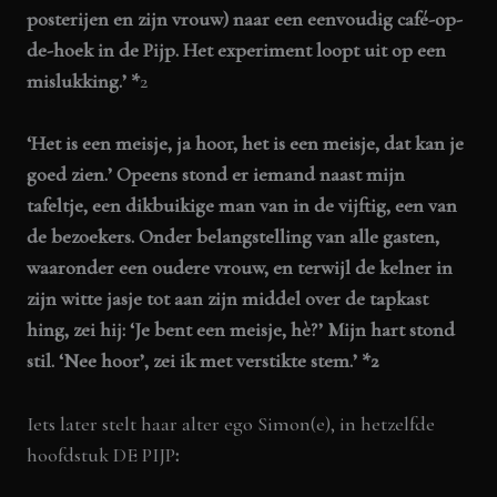
posterijen en zijn vrouw) naar een eenvoudig café-op-
de-hoek in de Pijp. Het experiment loopt uit op een
mislukking.’
*
2
‘
Het is een meisje, ja hoor, het is een meisje, dat kan je
goed zien.’ Opeens stond er iemand naast mijn
tafeltje, een dikbuikige man van in de vijftig, een van
de bezoekers. Onder belangstelling van alle gasten,
waaronder een oudere vrouw, en terwijl de kelner in
zijn witte jasje tot aan zijn middel over de tapkast
hing, zei hij: ‘Je bent een meisje, hè?’ Mijn hart stond
stil. ‘Nee hoor’, zei ik met verstikte stem.’ *2
Iets later stelt haar alter ego Simon(e), in hetzelfde
hoofdstuk DE PIJP
: