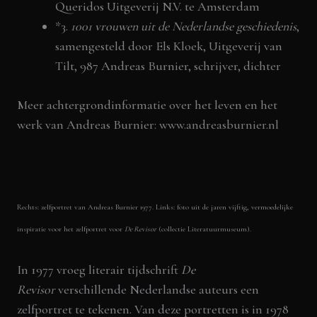
Queridos Uitgeverij N.V. te Amsterdam
*3.
1001 vrouwen uit de Nederlandse geschiedenis
,
samengesteld door Els Kloek, Uitgeverij van
Tilt, 987 Andreas Burnier, schrijver, dichter
Meer achtergrondinformatie over het leven en het
werk van Andreas Burnier:
www.andreasburnier.nl
Rechts: zelfportret van Andreas Burnier 1977. Links: foto uit de jaren vijftig, vermoedelijke
inspiratie voor het zelfportret voor
De Revisor
(collectie Literatuurmuseum).
In 1977 vroeg literair tijdschrift
De
Revisor
verschillende Nederlandse auteurs een
zelfportret te tekenen. Van deze portretten is in 1978