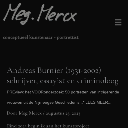
Ga
naar
de
inhoud
conceptueel kunstenaar - portrettist
Andreas Burnier (1931-2002):
schrijver, essayist en criminoloog
PREview: het VOORonderzoek: 50 portretten van intrigerende
vrouwen uit de Nijmeegse Geschiedenis...* LEES MEER...
Door
Meg Mercx
/
augustus 25, 2023
Eind 2023 begin
ik
aan het
kunstproject