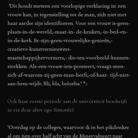
‘Dit houdt meteen een voorlopige verklaring in: een
vrouw kan, in tegenstelling tot de man, zich niet met
haar aardse zijn identificeren. Voor een vrouw is-geen-
plaats-in-de-wereld,-maar-in- de-keuken,-in-bed-en-
in-de-kerk. Er-zijn-geen-vrouwelijke-genieën,-
creatieve-kunstvernieuwers-
maatschappijhervormers,- die-ten-voorbeeld-kunnen-
strekken. Als-een-vrouw-iets-presteert,-vraagt-men-
zich-af-waarom-zij-geen-man-heeft,-of-haar- tijd-niet-
aan-hem-wijdt.
Bli, bla, beloeba.’
*
2
Ook haar eerste periode aan de universiteit beschrijft
ze via deze alter ego Simon(e):
‘Overdag op de colleges, waarvoor ik in het pikdonker
al om tien over half acht van de Minervabuurt naar