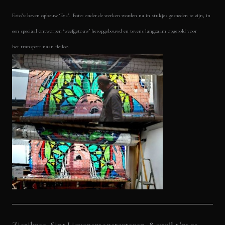
Foto’s: boven opbouw ‘Eva’. Foto: onder de werken worden na in stukjes gesneden te zijn, in
een speciaal ontworpen ‘weefgetouw’ heropgebouwd en tevens langzaam opgerold voor
het transport naar Heiloo.
Zierikzee, Sint Lievensmonstertoren 8 april t/m 31