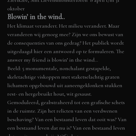
oktober
Blowin’ in the wind..
Het klimaat verandert. Het milieu verandert. Maar
veranderen wij genoeg mee? Zijn we ons bewust van
de consequenties van ons gedrag? Het publiek wordt
uitgedaagd hier een antwoord op te formuleren. The
answer my friend is blowin’ in the wind…
Beeld: 5 monumentale, nonchalant gestapelde,
skeletachtige viskoppen met staketselachtig graten
lichamen opgebouwd uit aaneengeklonken stukken
rest- en hergebruikt hout, wit gesaust.
Gemoduleerd, geabstraheerd tot een grafische schets
in de ruimte. Zijn het relicten van een verdwenen
beschaving? Van een bestaand leven dat ooit was? Van
een bestaand leven dat nu is? Van een bestaand leven