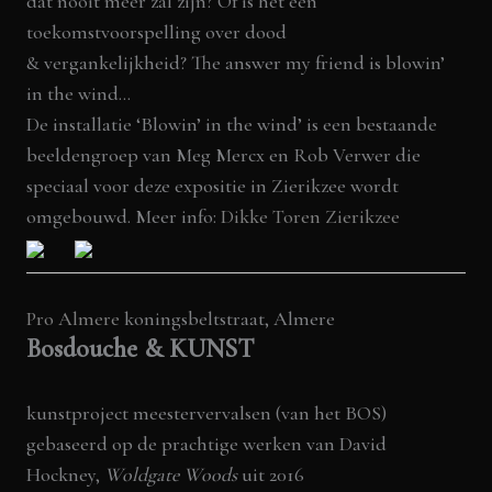
dat nooit meer zal zijn? Of is het een
toekomstvoorspelling over dood
& vergankelijkheid? The answer my friend is blowin’
in the wind…
De installatie ‘Blowin’ in the wind’ is een bestaande
beeldengroep van Meg Mercx en Rob Verwer die
speciaal voor deze expositie in Zierikzee wordt
omgebouwd. Meer info:
Dikke Toren Zierikzee
Pro Almere
koningsbeltstraat, Almere
Bosdouche & KUNST
kunstproject meestervervalsen (van het BOS)
gebaseerd op de prachtige werken van David
Hockney,
Woldgate Woods
uit 2016