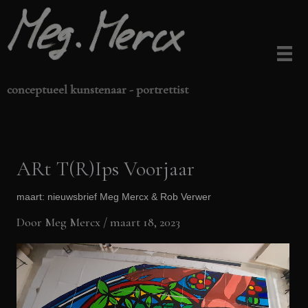
Ga
naar
de
inhoud
conceptueel kunstenaar - portrettist
ARt T(R)Ips Voorjaar
maart: nieuwsbrief Meg Mercx & Rob Verwer
Door
Meg Mercx
/
maart 18, 2023