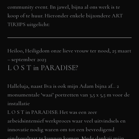
community event. En jawel, bijna al ons werk is te
koop of te huur. Hieronder enkele bijzondere ART
T(R)IPS uitgelicht:
Heiloo, Heiligdom onze lieve vrouw ter nood, 25 maart
– september 2023
L O S T in PARADISE?
Halleluja, naast Eva is ook mijn Adam bijna af… 2
monumentale ‘waai’ portretten van 3,5 x 5,5 m voor de
installatie
L O S T in PARADISE. Het was een zeer
arbeidsintensief werkproces waar veel uitvindsels en
innovatie nodig waren om tot een bevredigend
eindresultaat te kunnen komen. Mede dankzij mijn