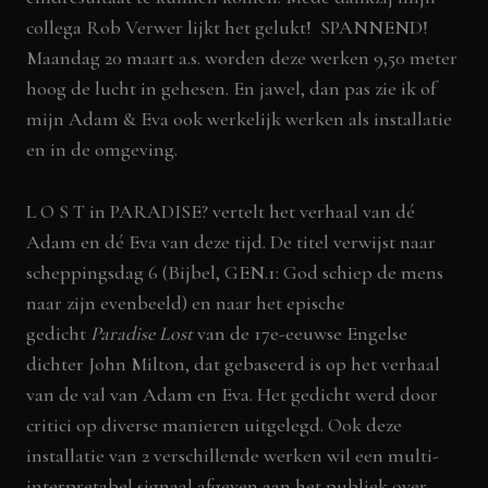
collega
Rob Verwer
lijkt het gelukt! SPANNEND!
Maandag 20 maart a.s. worden deze werken 9,50 meter
hoog de lucht in gehesen. En jawel, dan pas zie ik of
mijn Adam & Eva ook werkelijk werken als installatie
en in de omgeving.
L O S T in PARADISE? vertelt het verhaal van dé
Adam en dé Eva van deze tijd. De titel verwijst naar
scheppingsdag 6 (Bijbel, GEN.1: God schiep de mens
naar zijn evenbeeld) en naar het epische
gedicht
Paradise Lost
van de 17e-eeuwse Engelse
dichter John Milton, dat gebaseerd is op het verhaal
van de val van Adam en Eva. Het gedicht werd door
critici op diverse manieren uitgelegd. Ook deze
installatie van 2 verschillende werken wil een multi-
interpretabel signaal afgeven aan het publiek over