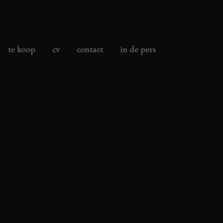
te koop
cv
contact
in de pers