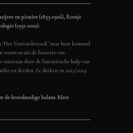
rijver en pionier (1833-1906),
Roosje
logie (1931-2002).
in ‘Het Vooronderzoek’ naar haar komend
n vrouwen uit de historie van
 ontstaan door de fantastische hulp van
ilie en derden. Ze duiken in 2023/2024
or de
brood
nodige
balans. Meer