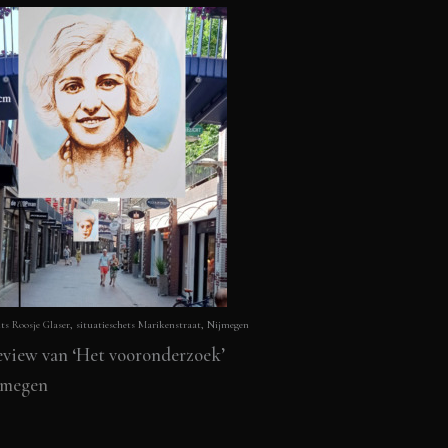
hts
Roosje Glaser
, situatieschets Marikenstraat, Nijmegen
preview van ‘Het vooronderzoek’
jmegen