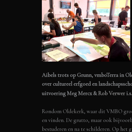
Aibels trots op Grunn, vmboTerra in O
over cultureel erfgoed en landschapssc
uitvoering Meg Mercx &
Rob Verwer
i.s
Rondom
Oldekerk
, waar dit VMBO groe
en vinden. De grutto, maar ook bijvoorb
bestuderen en na te schilderen. Op he