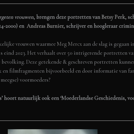
vergeten vrouwen
, brengen deze portretten van
Betsy Perk,
sch
914-2000) en
Andreas Burnier,
schrijver en hoogleraar crimino
kelijke vrouwen waarmee
Meg Mercx
aan de slag is gegaan 
eind 2023. Het verhaalt over 50 intrigerende portretten va
e bevolking. Deze getekende & geschreven portretten kunnen
 en filmfragmenten bijvoorbeeld en door informatie van fam
ijmeegse) voormoeders?
’ hoort natuurlijk ook een ‘Moederlandse Geschiedenis, vo