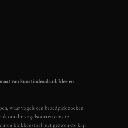
 maat van
kunstindeaula.nl.
Idee en
pen, waar vogels een broedplek zoeken
Leuk om die vogelsoorten eens te
houten klokkenstoel met gezwenkte kap;