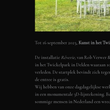
Tot 16 september 2023,
Kunst in het Tw
De installatie
Rêverie,
van Rob Verwer & 
in het Twickelpark in Delden waaraan 10
verleden. De startplek bevindt zich tege
de entree is gratis.
Wij hebben van onze dagdagelijkse werk
in een monumentale 3D-lijntekening. Een
sommige mensen in Nederland een wrede