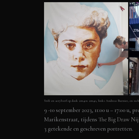
Stift en acrylverf op doek 2m40x 2m40, links
Andreas Burnier,
en rec
9 -10 september 2023, 11:00 u – 17:00 u, 
Marikenstraat, tijdens
The Big Draw Ni
3 getekende en geschreven portretten.