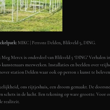
ickelpark:
MIKC | Perron1 Delden
, Blikveld 5, DING.
Meg Mercx is onderdeel van Blikveld 5 ‘DING’ Verhalen in
 kunstenaars meewerken. Installaties en beelden over vrijh
nover station Delden waar ook op perron 1 kunst te beleven
elijkheid, ons rijtjeshuis, een droom gemaakt. De doorsn
 schets in de lucht. Een tekening op ware grootte. Voor on
 realiteit.