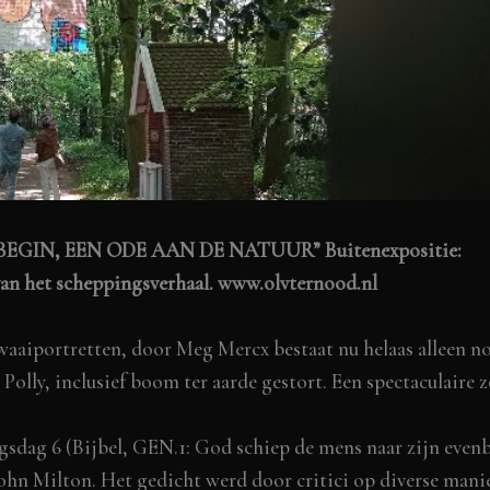
ET BEGIN, EEN ODE AAN DE NATUUR” Buitenexpositie:
van het scheppingsverhaal.
www.olvternood.nl
aaiportretten, door Meg Mercx bestaat nu helaas alleen no
Polly, inclusief boom ter aarde gestort. Een spectaculaire z
gsdag 6 (Bijbel, GEN.1: God schiep de mens naar zijn evenb
ohn Milton. Het gedicht werd door critici op diverse manie