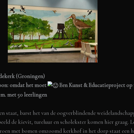
ldekerk (Groningen)
hoon: omdat het moet
Een Kunst & Educatieproject op
.m. met 50 leerlingen
n staat, barst het van de oogverblindende weidelandschap
eeld de kievit, tureluur en scholekster komen hier graag. 
t groen met bomen omzoomd kerkhof in het dorp staat een 