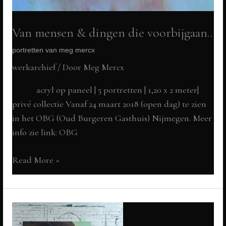
Van mensen & dingen die voorbijgaan..
portretten van meg mercx
werkarchief
/ Door
Meg Mercx
acryl op paneel | 5 portretten | 1,20 x 2 meter|
privé collectie Vanaf 24 maart 2018 (open dag) te zien
in het OBG (Oud Burgeren Gasthuis) Nijmegen. Meer
info zie link: OBG
Van
Read More »
mensen
&
dingen
die