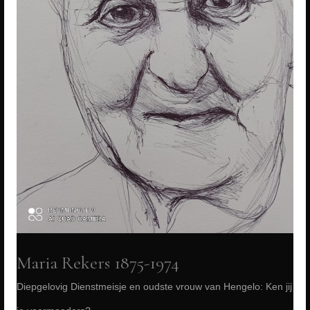
jij
je
voormoeders?
Maria Rekers 1875-1974
Diepgelovig Dienstmeisje en oudste vrouw van Hengelo: Ken jij