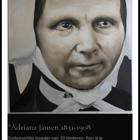
jij
je
voormoeders?
*Adriana Jansen 1831-1908
Godsvruchtig moeder van 10 kinderen: Ken jij je