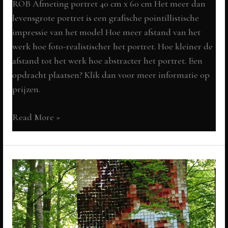
ROB Afmeting portret 40 cm x 60 cm Het meer dan
levensgrote portret is een grafische pointillistische
impressie van het model Hoe meer afstand van het
werk hoe foto-realistischer het portret. Hoe kleiner de
afstand tot het werk hoe abstracter het portret. Een
opdracht plaatsen? Klik dan voor meer informatie op
prijzen.
mozaïekportret
Read More »
in
opdracht