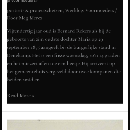
je voormoeders?
portret- & projectschetsen
,
Werklog: Voormoeders
/
Door
Meg Mercx
Vijfendertig jaar oud is Bernard Rekers als hij de
geboorte van zijn oudste dochter Maria op 29
september 1875 aangeeft bij de burgerlijke stand in
Denekamp. Het is een frisse woensdag, zo’n 14 graden
en het miezert af en toe een beetje. Hij arriveert op
het gemeentehuis vergezeld door twee kompanen die
beiden smid en
Maria
Read More »
Rekers
1875-
1974
Diepgelovig