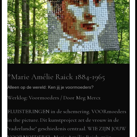
*Marie Amélie Raick 1884-1965
Alleen op de wereld: Ken jij je voormoeders?
Werklog: Voormoeders
/ Door
Meg Mercx
FLUISTERINGEN in de schemering. VOORmoeders
in the picture. Dit kunstproject zet de vrouw in de
‘vaderlandse’ geschiedenis centraal. WIE ZIJN JOUW