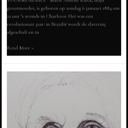
VOORMOEDERS? Marie Amélie Raick, mijn
grootmoeder, is geboren op zondag 6 januari 1884 om
22 uur ’s avonds in Charleroi. Het was een
revolutionair jaar: in Brazilië wordt de slavernij
afgeschaft en in
*Marie
Read More »
Amélie
Raick
1884-
1965
Alleen
op
de
wereld:
Ken