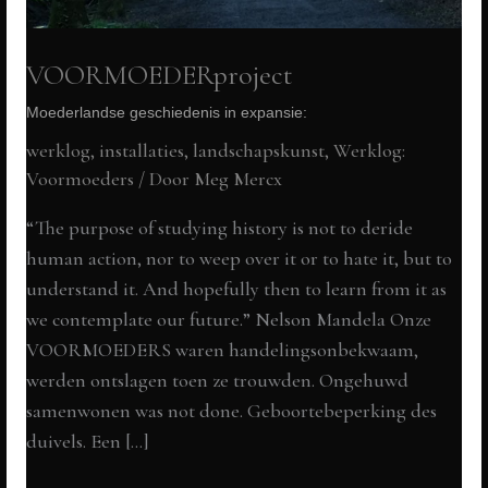
VOORMOEDERproject
Moederlandse geschiedenis in expansie:
werklog
,
installaties, landschapskunst
,
Werklog:
Voormoeders
/ Door
Meg Mercx
“The purpose of studying history is not to deride
human action, nor to weep over it or to hate it, but to
understand it. And hopefully then to learn from it as
we contemplate our future.” Nelson Mandela Onze
VOORMOEDERS waren handelingsonbekwaam,
werden ontslagen toen ze trouwden. Ongehuwd
samenwonen was not done. Geboortebeperking des
duivels. Een […]