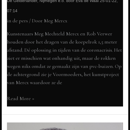
De Gelderlander, Nijmegen e.o. door Eva de Waal 25-01-22,
07:14
in de pers
/ Door
Meg Mercx
Kunstenaars Meg Mechteld Mercx en Rob Verwer
houden door het dragen van de koepelrok 1,5 meter
afstand. Dé oplossing in tijden van de coronacrisis. Het
ziet er misschien wat onhandig uit, maar de rokken
wegen niks omdat ze gemaakt zijn van pvc-buizen. Op
de achtergrond zie je Voormoeders, het kunstproject
van Mercx waardoor ze de
Kooirok
Read More »
als
alternatief
voor