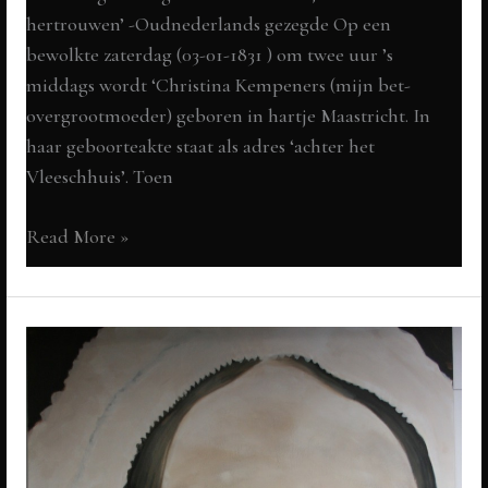
hertrouwen’ -Oudnederlands gezegde Op een
bewolkte zaterdag (03-01-1831 ) om twee uur ’s
middags wordt ‘Christina Kempeners (mijn bet-
overgrootmoeder) geboren in hartje Maastricht. In
haar geboorteakte staat als adres ‘achter het
Vleeschhuis’. Toen
*Christina
Read More »
Kempeners
1831-
1907
Over
weduwen
en
wezen:
ken