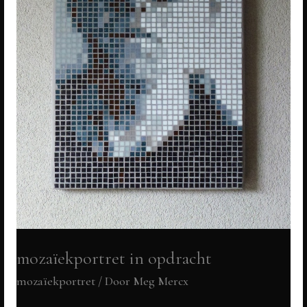
mozaïekportret in opdracht
mozaïekportret
/ Door
Meg Mercx