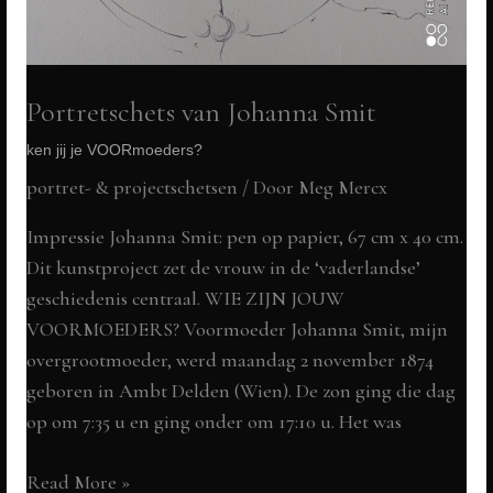
Portretschets van Johanna Smit
ken jij je VOORmoeders?
portret- & projectschetsen
/ Door
Meg Mercx
Impressie Johanna Smit: pen op papier, 67 cm x 40 cm.
Dit kunstproject zet de vrouw in de ‘vaderlandse’
geschiedenis centraal. WIE ZIJN JOUW
VOORMOEDERS? Voormoeder Johanna Smit, mijn
overgrootmoeder, werd maandag 2 november 1874
geboren in Ambt Delden (Wien). De zon ging die dag
op om 7:35 u en ging onder om 17:10 u. Het was
Portretschets
Read More »