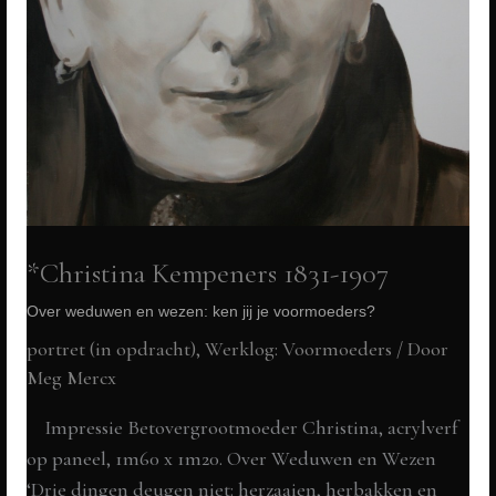
voormoeders?
*Christina Kempeners 1831-1907
Over weduwen en wezen: ken jij je voormoeders?
portret (in opdracht)
,
Werklog: Voormoeders
/ Door
Meg Mercx
Impressie Betovergrootmoeder Christina, acrylverf
op paneel, 1m60 x 1m20. Over Weduwen en Wezen
‘Drie dingen deugen niet: herzaaien, herbakken en