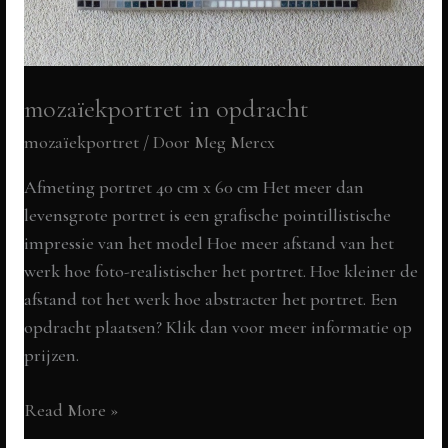
mozaïekportret in opdracht
mozaïekportret
/ Door
Meg Mercx
Afmeting portret 40 cm x 60 cm Het meer dan
levensgrote portret is een grafische pointillistische
impressie van het model Hoe meer afstand van het
werk hoe foto-realistischer het portret. Hoe kleiner de
afstand tot het werk hoe abstracter het portret. Een
opdracht plaatsen? Klik dan voor meer informatie op
prijzen.
mozaïekportret
Read More »
in