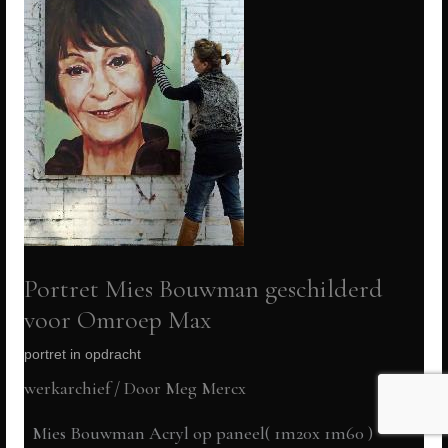
voorbijgaan..
portretten
van
meg
mercx
Portret Mies Bouwman geschilderd
voor Omroep Max
portret in opdracht
werkarchief
/ Door
Meg Mercx
Mies Bouwman Acryl op paneel( 1m20x 1m60 )