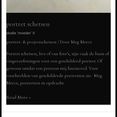
portret schetsen
studie 'moeder' II
portret- & projectschetsen
/ Door
Meg Mercx
Portret schetsen, live of van foto’s, zijn vaak de basis of
vingeroefeningen voor een geschilderd portret. Of
gewoon omdat een persoon mij fascineerd. Voor
voorbeelden van geschilderde portretten zie: Meg
Mercx, portretten in opdracht.
portret
Read More »
schetsen
studie