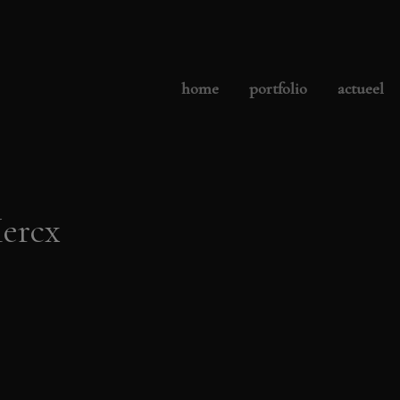
home
portfolio
actueel
ercx