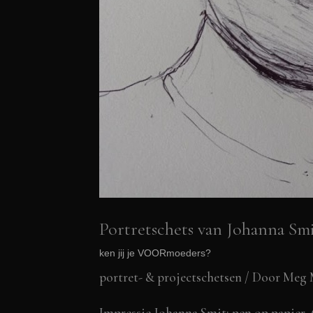
Portretschets van Johanna Sm
ken jij je VOORmoeders?
portret- & projectschetsen
/ Door
Meg 
Impressie Johanna Smit: pen op papier, 