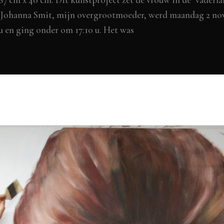
na Smit, mijn overgrootmoeder, werd maandag 2 nove
u en ging onder om 17:10 u. Het was