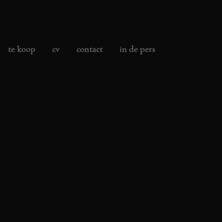
te koop
cv
contact
in de pers