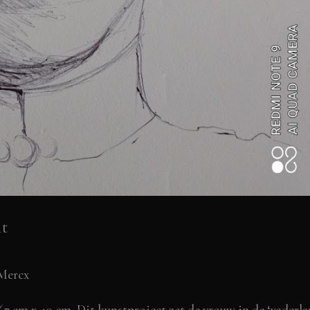
it
Mercx
67 cm x 40 cm. Dit kunstproject zet de vrouw in de ‘vaderl