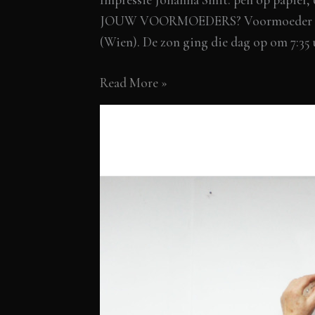
JOUW VOORMOEDERS? Voormoeder Johan
(Wien). De zon ging die dag op om 7:35 
Portretschets
Read More »
van
Johanna
Smit
ken
jij
je
VOORmoeders?