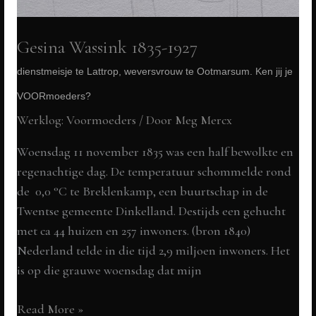
Gesina Wassink 1835-1927
dienstmeisje te Lattrop, weversvrouw te Ootmarsum. Ken jij je
VOORmoeders?
Werklog: Voormoeders
/ Door
Meg Mercx
Woensdag 11 november 1835 was een half bewolkte en
regenachtige dag. De temperatuur schommelde rond
de 0,0 °C te Breklenkamp, een buurtschap in de
Twentse gemeente Dinkelland. Destijds een gehucht
met ca 44 huizen en 257 inwoners. (bron 1840)
Nederland telde in die tijd 2,9 miljoen inwoners. Het
is op die grauwe woensdag dat mijn
Gesina
Read More »