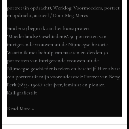
portret (in opdracht)
,
Werklog: Voormoeders
,
portret
in opdracht
,
actueel
/ Door
Meg Mercx
Eind 2023 begin ik aan het kunstproject
‘Moederlandse Geschiedenis’. 50 portretten van
intrigerende vrouwen uit de Nijmeegse historie.
Waarin ik met behulp van naasten en derden 50
portretten van intrigerende vrouwen uit de
Nijmeegse geschiedenis teken en beschrijf. Hier alvast
een portret uit mijn vooronderzoek: Portret van Betsy
Perk (1833- 1906): schrijver, feminist en pionier.
Kalligrafiestift
Betsy
Read More »
Perk
(1833-