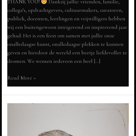
THANK YOU!
Dankzij jullie: vrienden, familie,
collega’s, opdrachtgevers, cultuurmakers, curatoren,
publiek, docenten, leerlingen en vrijwilligers hebben
wij een buitengewoon intrigerend en inspirerend jaar
gehad. Het is een feest om samen met jullie onze
onalledaagse kunst, onalledaagse plekken te kunnen
geven en hierdoor de wereld een beetje liefdevoller te
dromen. We wensen iedereen een heel […]
THANK
Read More »
YOU!
kunst-
zinnig
en
fantasierijk