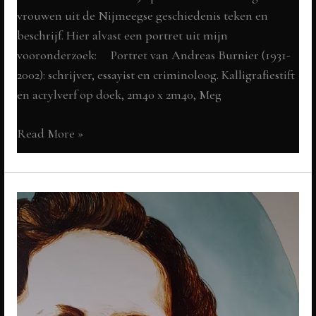
vrouwen uit de Nijmeegse geschiedenis teken en
beschrijf. Hier alvast een portret uit mijn
vooronderzoek: Portret van Andreas Burnier (1931-
2002): schrijver, essayist en criminoloog. Kalligrafiestift
en acrylverf op doek, 2m40 x 2m40, Meg
Andreas
Read More »
Burnier
(1931-
2002):
schrijver,
essayist
en
criminoloog
PREview:
het