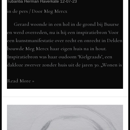
Tubantia Herman Haverkate 12-07-23
in de pers
/ Door
Meg Mercx
Gerard woonde in een hol in de grond bij Buurse
en werd overreden, nu is hij een inspiratiebron Voor
een kunstmanifestatie over recht en onrecht in Delden
bouwde Meg Mercx haar eigen huis na in hout.
Inspiratiebron was haar oudoom ‘Kielgraads’, een
dakloze zwerver zonder huis uit de jaren 30. „Wonen is
Wonen
Read More »
is
een
recht,
laten
we
dat