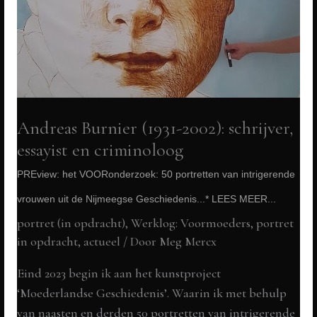
vrouwen
uit
de
Nijmeegse
Geschiedenis...*
LEES
Andreas Burnier (1931-2002): schrijver,
MEER...
essayist en criminoloog
PREview: het VOORonderzoek: 50 portretten van intrigerende
vrouwen uit de Nijmeegse Geschiedenis...* LEES MEER...
portret (in opdracht)
,
Werklog: Voormoeders
,
portret
in opdracht
,
actueel
/ Door
Meg Mercx
Eind 2023 begin ik aan het kunstproject
‘Moederlandse Geschiedenis’. Waarin ik met behulp
van naasten en derden 50 portretten van intrigerende