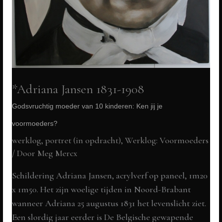
*Adriana Jansen 1831-1908
Godsvruchtig moeder van 10 kinderen: Ken jij je
voormoeders?
werklog
,
portret (in opdracht)
,
Werklog: Voormoeders
/ Door
Meg Mercx
Schildering Adriana Jansen, acrylverf op paneel, 1m20
x 1m50. Het zijn woelige tijden in Noord-Brabant
wanneer Adriana 25 augustus 1831 het levenslicht ziet.
Een slordig jaar eerder is De Belgische gewapende