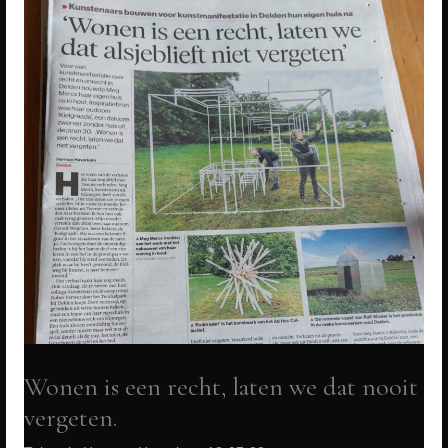
spannende
zOmer
Kunst
omdat
het
VOEDT!
Wonen is een recht, laten we dat nooit
vergeten.