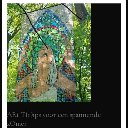
1906):
feminist,
schrijver
en
pionier
PREview:
50
portretten
van
intrigerende
vrouwen
uit
de
Nijmeegse
ARt T(r)ips voor een spannende
historie...*LEES
zOmer
MEER...