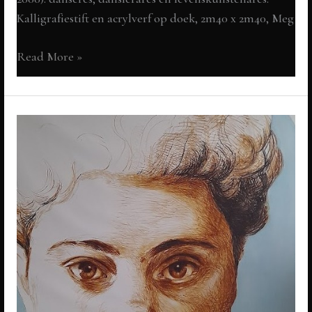
Kalligrafiestift en acrylverf op doek, 2m40 x 2m40, Meg
Roosje
Read More »
Glaser
(1914-
2000):
danseres,
danslerares
en
levenskunstenares.
PREview:
50
portretten
van
intrigerende