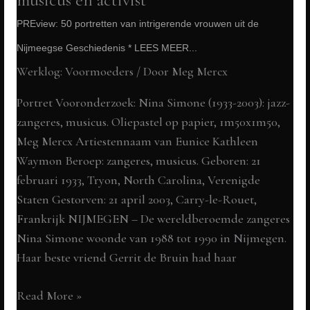
PREview: 50 portretten van intrigerende vrouwen uit de
Nijmeegse Geschiedenis * LEES MEER...
Werklog: Voormoeders
/ Door
Meg Mercx
Portret Vooronderzoek: Nina Simone (1933-2003): jazz-
zangeres, musicus. Oliepastel op papier, 1m50x1m50,
Meg Mercx Artiestennaam van Eunice Kathleen
Waymon Beroep: zangeres, musicus. Geboren: 21
februari 1933, Tryon, North Carolina, Verenigde
Staten Gestorven: 21 april 2003, Carry-le-Rouet,
Frankrijk NIJMEGEN – De wereldberoemde zangeres
Nina Simone woonde van 1988 tot 1990 in Nijmegen.
Haar beste vriend Gerrit de Bruin had haar
Nina
Read More »