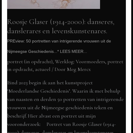
Geschiedenis
*
Roosje Glaser (1914-2000): danseres,
LEES
danslerares en levenskunstenares.
MEER...
PREview: 50 portretten van intrigerende vrouwen uit de
Nijmeegse Geschiedenis...* LEES MEER...
portret (in opdracht)
,
Werklog: Voormoeders
,
portret
in opdracht
,
actueel
/ Door
Meg Mercx
Eind 2023 begin ik aan het kunstproject
‘Moederlandse Geschiedenis’. Waarin ik met behulp
van naasten en derden 50 portretten van intrigerende
vrouwen uit de Nijmeegse geschiedenis teken en
beschrijf. Hier alvast een portret uit mijn
vooronderzoek: Portret van Roosje Glaser (1914-
2000): danseres, danslerares en levenskunstenares.