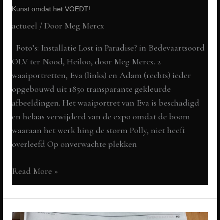
Kunst omdat het VOEDT!
actueel
/ Door
Meg Mercx
Foto’s: Installatie Lost in Paradise? in Bedevaartsoord
OLV ter Nood, Heiloo, door Meg Mercx. 2
waaiportretten, Eva (links) en Adam (rechts) ieder
opgebouwd uit 1850 transparante gekleurde
afbeeldingen. Het waaiportret van Eva is beschadigd
en helaas verwijderd van de expo omdat de boom
waaraan het werk hing de storm Polly, niet heeft
overleefd Op onverwachte plekken
ARt
Read More »
T(r)ips
voor
een