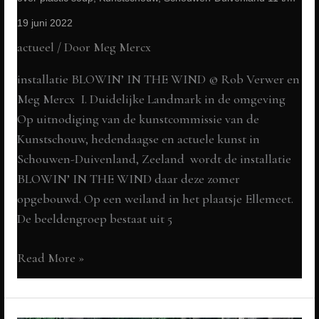
2022
19 juni 2022
actueel
/ Door
Meg Mercx
installatie BLOWIN’ IN THE WIND © Rob Verwer en
Meg Mercx I. Duidelijke Landmark in de omgeving
Op uitnodiging van de kunstcommissie van de
Kunstschouw, hedendaagse en actuele kunst in
Schouwen-Duivenland, Zeeland wordt de installatie
BLOWIN’ IN THE WIND daar deze zomer
opgebouwd. Op een weiland in het plaatsje Ellemeet.
De beeldengroep bestaat uit 5
BLOWIN’
Read More »
IN
THE
WIND