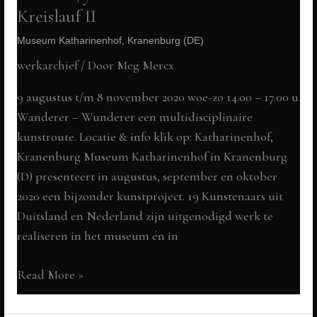
Kreislauf II
Museum Katharinenhof, Kranenburg (DE)
werkarchief
/ Door
Meg Mercx
9 augustus t/m 8 november 2020 woe-zo 14.00 – 17.00 u
Wanderer – Wunderer een multidisciplinaire
kunstroute. Locatie & info klik op: Katharinenhof,
Kranenburg Museum Katharinenhof in Kranenburg
(D) presenteert in augustus, september en oktober
2020 een bijzonder kunstproject. 19 Kunstenaars uit
Duitsland en Nederland zijn uitgenodigd werk te
realiseren in het museum én in
I
Read More »
scream,
you