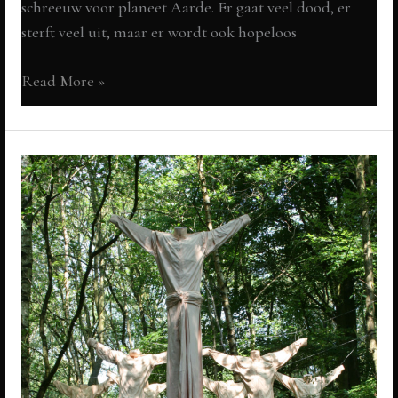
schreeuw voor planeet Aarde. Er gaat veel dood, er
sterft veel uit, maar er wordt ook hopeloos
I
Read More »
scream,
you
scream
een
schreeuw
voor
planeet
Aarde