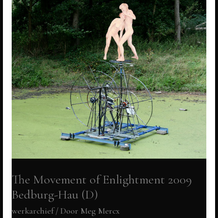
groeps
expo
KUNST
NL
The Movement of Enlightment 2009
Bedburg-Hau (D)
werkarchief
/ Door
Meg Mercx