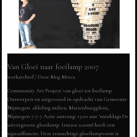
|
2007
Van Gloei naar foeilamp 2007
werkarchief
/ Door
Meg Mercx
Community Art Project: van gloei tot foeilamp.
Ontworpen en uitgevoerd in opdracht van Gemeente
Nijmegen afdeling milieu. Marienburgplein,
Nijmegen 7-7-7 Actie aanvang: 13.00 uur ‘smiddags De
uitvergroote gloeilamp (1m20x 2.00m) heeft een
signaalfunctie. Deze reusachtige gloeilampvorm is