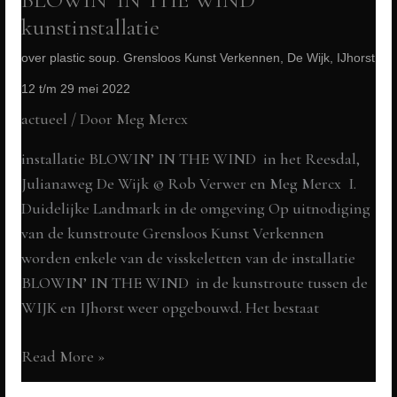
Nieuwe
kunstinstallatie
Gang
Beuningen
over plastic soup. Grensloos Kunst Verkennen, De Wijk, IJhorst
tot
12 t/m 29 mei 2022
11-
actueel
/ Door
Meg Mercx
02-
2023
installatie BLOWIN’ IN THE WIND in het Reesdal,
Julianaweg De Wijk © Rob Verwer en Meg Mercx I.
Duidelijke Landmark in de omgeving Op uitnodiging
van de kunstroute Grensloos Kunst Verkennen
worden enkele van de visskeletten van de installatie
BLOWIN’ IN THE WIND in de kunstroute tussen de
WIJK en IJhorst weer opgebouwd. Het bestaat
BLOWIN’
Read More »
IN