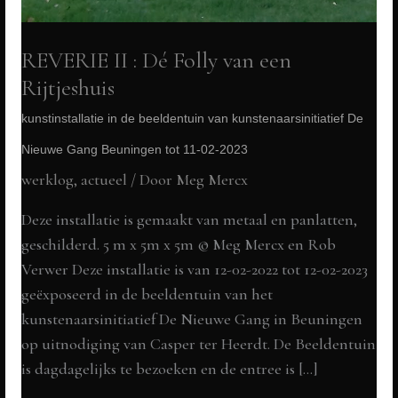
REVERIE II : Dé Folly van een
Rijtjeshuis
kunstinstallatie in de beeldentuin van kunstenaarsinitiatief De
Nieuwe Gang Beuningen tot 11-02-2023
werklog
,
actueel
/ Door
Meg Mercx
Deze installatie is gemaakt van metaal en panlatten,
geschilderd. 5 m x 5m x 5m © Meg Mercx en Rob
Verwer Deze installatie is van 12-02-2022 tot 12-02-2023
geëxposeerd in de beeldentuin van het
kunstenaarsinitiatief De Nieuwe Gang in Beuningen
op uitnodiging van Casper ter Heerdt. De Beeldentuin
is dagdagelijks te bezoeken en de entree is […]