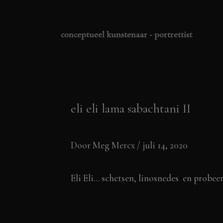
Ga
naar
conceptueel kunstenaar - portrettist
de
inhoud
eli eli lama sabachtani II
Door
Meg Mercx
/
juli 14, 2020
Eli Eli… schetsen, linosnedes en probee