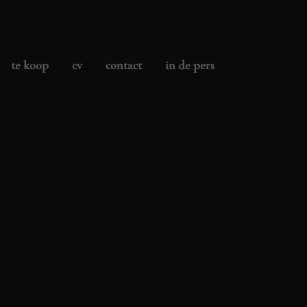
te koop
cv
contact
in de pers