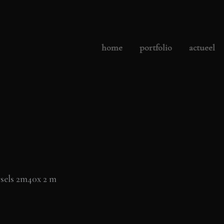
home
portfolio
actueel
rsels 2m40x 2 m