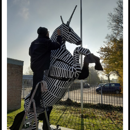
Meg
Mercx
&
Rob
Verwer