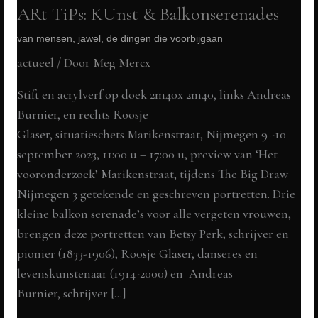
ARt TiPs: KUnst & Balkonserenades
van mensen, jawel, de dingen die voorbijgaan
actueel
/ Door
Meg Mercx
Stift en acrylverf op doek 2m40x 2m40, links Andreas
Burnier, en rechts Roosje
Glaser, situatieschets Marikenstraat, Nijmegen 9 -10
september 2023, 11:00 u – 17:00 u, preview van ‘Het
vooronderzoek’ Marikenstraat, tijdens The Big Draw
Nijmegen 3 getekende en geschreven portretten. Drie
kleine balkon serenade’s voor alle vergeten vrouwen,
brengen deze portretten van Betsy Perk, schrijver en
pionier (1833-1906), Roosje Glaser, danseres en
levenskunstenaar (1914-2000) en Andreas
Burnier, schrijver […]