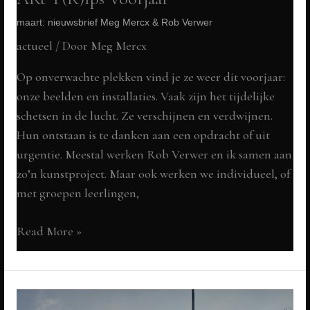
maart: nieuwsbrief Meg Mercx & Rob Verwer
actueel
/ Door
Meg Mercx
Op onverwachte plekken vind je ze weer dit voorjaar:
onze beelden en installaties. Vaak zijn het tijdelijke
schetsen in de lucht. Ze verschijnen en verdwijnen.
Hun ontstaan is te danken aan een opdracht of uit
urgentie. Meestal werken Rob Verwer en ik samen aan
zo’n kunstproject. Maar ook werken we individueel, of
met groepen leerlingen,
ARt
Read More »
T(R)Ips
Voorjaar
maart:
nieuwsbrief