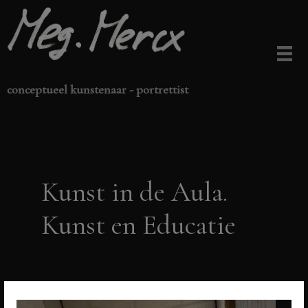
Ga
naar
de
inhoud
conceptueel kunstenaar - portrettist
Kunst in de Aula.
Kunst en Educatie