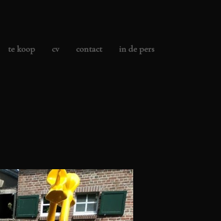
te koop
cv
contact
in de pers