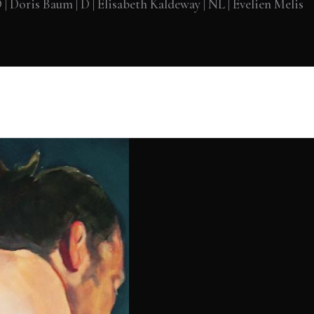
 Doris Baum | D | Elisabeth Kaldeway | NL | Evelien Melis