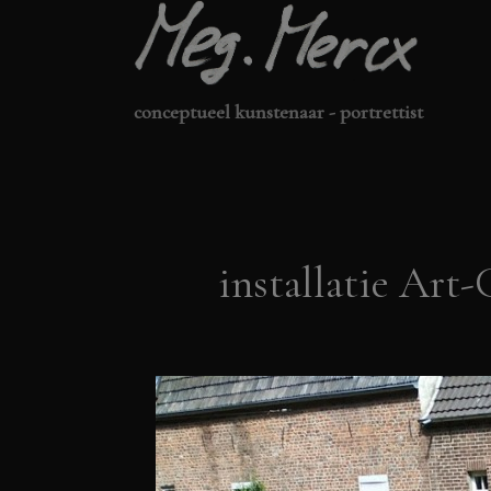
Ga
naar
de
conceptueel kunstenaar - portrettist
inhoud
installatie Ar