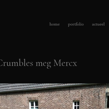
home
portfolio
actueel
t-Crumbles meg Mercx