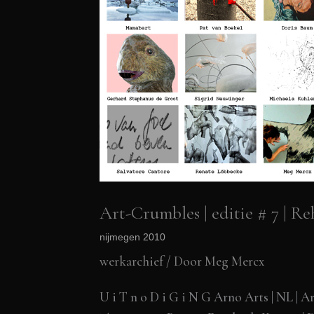
Art-Crumbles | editie # 7 | Re
nijmegen 2010
werkarchief
/ Door
Meg Mercx
U i T n o D i G i N G Arno Arts | NL | A