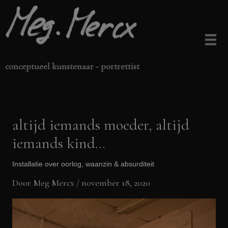
Ga
naar
de
inhoud
conceptueel kunstenaar - portrettist
altijd iemands moeder, altijd
iemands kind…
Installatie over oorlog, waanzin & absurditeit
Door
Meg Mercx
/
november 18, 2020