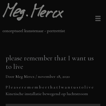
Ga
naar
de
inhoud
conceptueel kunstenaar - portrettist
please remember that I want us
to live
Door
Meg Mercx
/
november 18, 2020
P l e a s e r e m e m b e r t h a t I w a n t u s t o l i v e
Kinetische installatie bewegend op luchtstroom