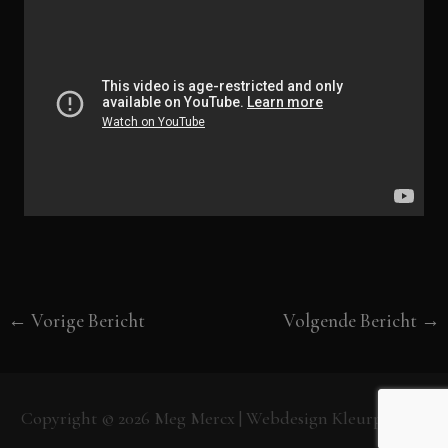
←
Vorige Bericht
Volgende Bericht
→
Copyright © 2026
Meg Mercx
| Webdesign
Kleurpunt.nl