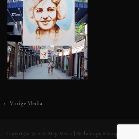
←
Vorige Media
Copyright © 2026
Meg Mercx
| Webdesign
Kleurpunt.nl