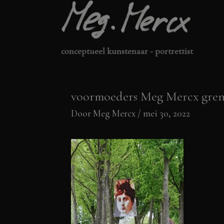
Ga
naar
de
conceptueel kunstenaar - portrettist
inhoud
voormoeders Meg Mercx gren
Door
Meg Mercx
/
mei 30, 2022