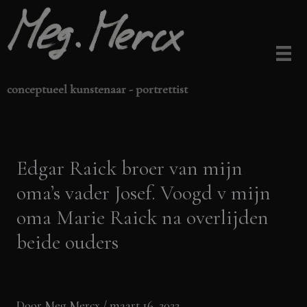
Ga
naar
de
inhoud
conceptueel kunstenaar - portrettist
Edgar Raick broer van mijn
oma’s vader Josef. Voogd v mijn
oma Marie Raick na overlijden
beide ouders
Door
Meg Mercx
/
maart 16, 2022