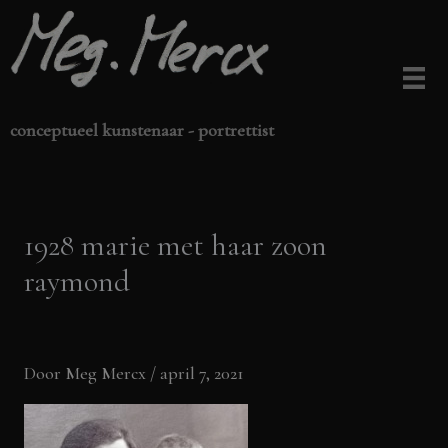
Ga
naar
de
inhoud
conceptueel kunstenaar - portrettist
1928 marie met haar zoon
raymond
Door
Meg Mercx
/
april 7, 2021