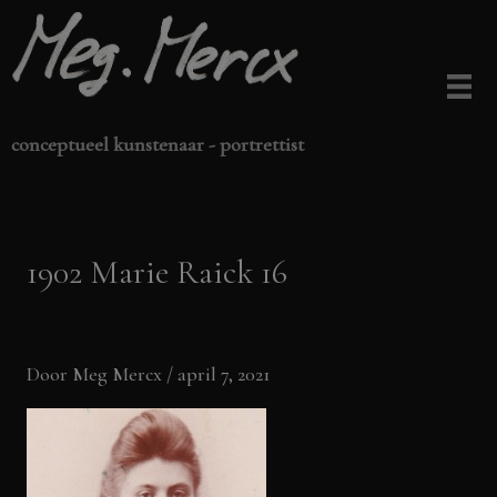
Ga
naar
de
inhoud
conceptueel kunstenaar - portrettist
1902 Marie Raick 16
Door
Meg Mercx
/
april 7, 2021