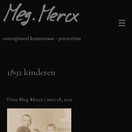
Ga
naar
de
inhoud
conceptueel kunstenaar - portrettist
1892 kinderen
Door
Meg Mercx
/
mei 18, 2021