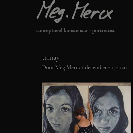
Ga
naar
de
conceptueel kunstenaar - portrettist
inhoud
tamay
Door
Meg Mercx
/
december 20, 2020