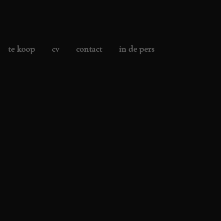
te koop
cv
contact
in de pers