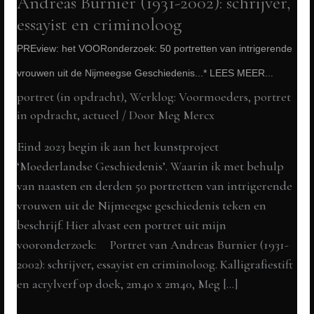
Andreas Burnier (1931-2002): schrijver,
essayist en criminoloog
PREview: het VOORonderzoek: 50 portretten van intrigerende
vrouwen uit de Nijmeegse Geschiedenis...* LEES MEER...
portret (in opdracht)
,
Werklog: Voormoeders
,
portret
in opdracht
,
actueel
/ Door
Meg Mercx
Eind 2023 begin ik aan het kunstproject
‘Moederlandse Geschiedenis’. Waarin ik met behulp
van naasten en derden 50 portretten van intrigerende
vrouwen uit de Nijmeegse geschiedenis teken en
beschrijf. Hier alvast een portret uit mijn
vooronderzoek: Portret van Andreas Burnier (1931-
2002): schrijver, essayist en criminoloog. Kalligrafiestift
en acrylverf op doek, 2m40 x 2m40, Meg […]