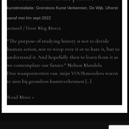
kunstinstallatie: Grensloos Kunst Verkennen, De Wijk, IJhorst
vanaf mei t/m sept 2022
actueel
/ Door
Meg Mercx
“The purpose of studying history is not to deride
human action, nor to weep over it or to hate it, but to
understand it. And hopefully then to learn from it as
we contemplate our future.” Nelson Mandela
Drie waaiportretten van mijn VOORmoeders waren
te zien bij grensloos kunstverkennen […]
VOORmoeders
Read More »
in
the
picture