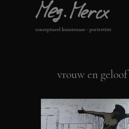
Ga
naar
de
conceptueel kunstenaar - portrettist
inhoud
vrouw en geloof