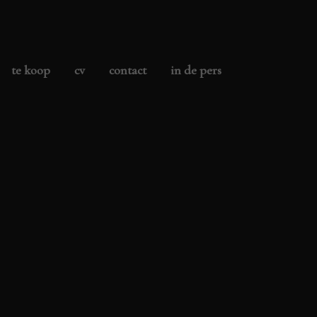
te koop
cv
contact
in de pers