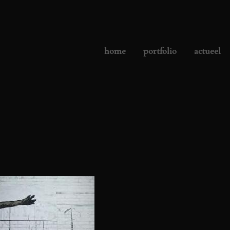
home
portfolio
actueel