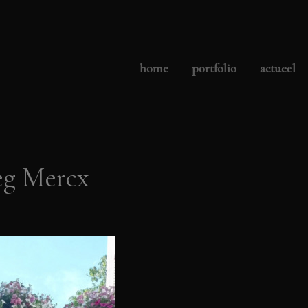
home
portfolio
actueel
eg Mercx