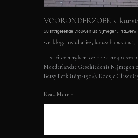
VOORONDERZOEK v. kunstpro
50 intrigerende vrouwen uit Nijmegen, PREvie
werklog
,
installaties, landschapskunst
,
stift en acrylverf op doek 2m40x 2m40,
Moederlandse Geschiedenis Nijmegen ein
Betsy Perk (1833-1906), Roosje Glaser (
VOORONDERZOEK
Read More »
v.
kunstproject:
Moederlandse
Geschiedenis