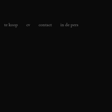
te koop
cv
contact
in de pers