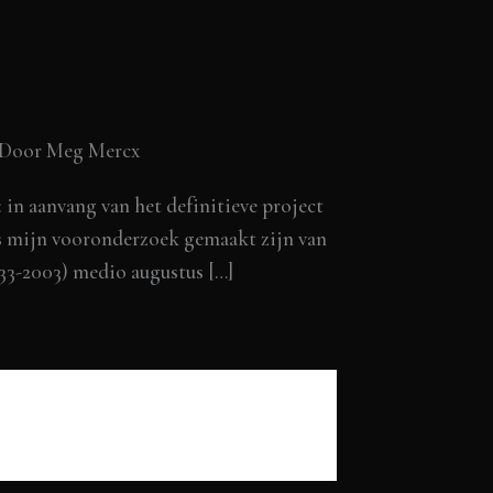
 Door
Meg Mercx
in aanvang van het definitieve project
ns mijn vooronderzoek gemaakt zijn van
933-2003) medio augustus […]