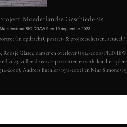
ject: Moederlandse Geschiedenis
w Marikenstraat BIG DRAW 9 en 10 september 2023
portret (in opdracht)
,
portret- & projectschetsen
,
actueel
/
 Roosje Glaser, danser en overlever (1914-2000) PREVIEW: 
d 2023, zullen de eerste portretten en verhalen die tijde
1914-2000), Andreas Burnier (1931-2002) en Nina Simone (1