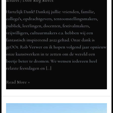
actueel
/ Door
Meg Mercx
Hartelijk Dank! Dankzij jullie: vrienden, familie,
collega’s, opdrachtgevers, tentoonstellingsmakers,
publiek, leerlingen, docenten, festivalmakers,
vrijwilligers, cultuurmakers e.a. hebben wij een
fantastisch inspirerend 2022 gehad. Onze dank is
grOOt. Rob Verwer en ik hopen volgend jaar opnieuw
onze kunstwerken in te zetten om de wereld een
beetje beter te dromen. We wensen iedereen heel
relaxte feestdagen en […]
Art
Read More »
Trips
&
KUNST
Op