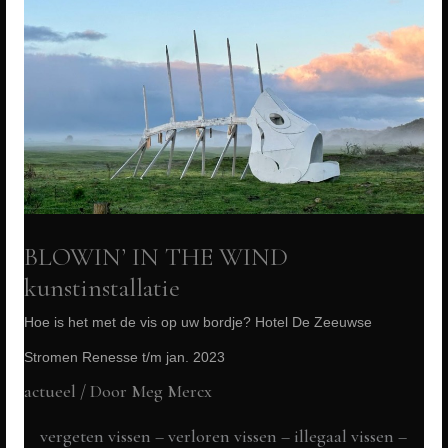
Scholen
Hartelijk
dank!
nieuwsbrief
winter
2022
BLOWIN’ IN THE WIND
kunstinstallatie
Hoe is het met de vis op uw bordje? Hotel De Zeeuwse
Stromen Renesse t/m jan. 2023
actueel
/ Door
Meg Mercx
vergeten vissen – verloren vissen – illegaal vissen –