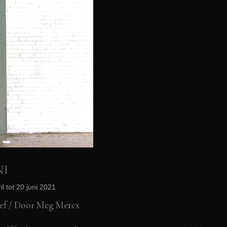
NI
l tot 20 juni 2021
ef
/ Door
Meg Mercx