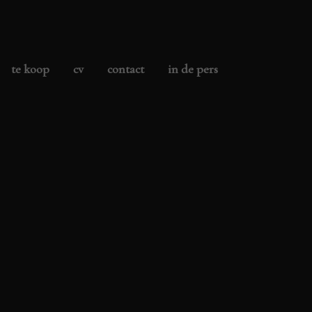
te koop
cv
contact
in de pers