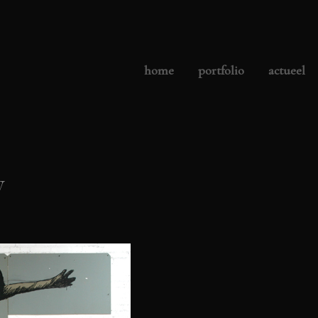
home
portfolio
actueel
y