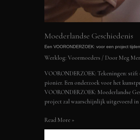
Moederlandse Geschiedenis
Een VOORONDERZOEK: voor een project tijden
Werklog: Voormoeders
/ Door
Meg Mer
VOORONDERZOEK: Tekeningen: stift op fi
pionier. Een onderzoek voor het kunstp
VOORONDERZOEK: Moederlandse Geschied
project zal waarschijnlijk uitgevoerd in
Moederlandse
Read More »
Geschiedenis
Een