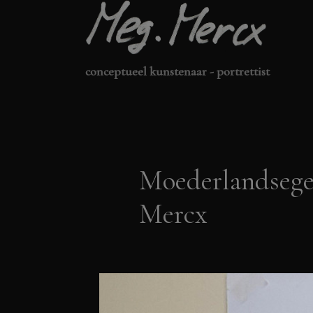
Ga
naar
de
conceptueel kunstenaar - portrettist
inhoud
Moederlandsege
Mercx