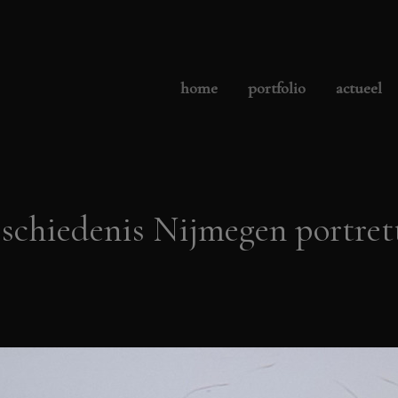
home
portfolio
actueel
schiedenis Nijmegen portret