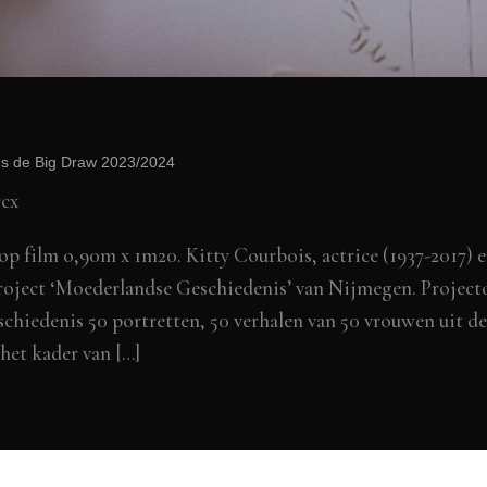
s de Big Draw 2023/2024
cx
lm o,90m x 1m20. Kitty Courbois, actrice (1937-2017) en B
roject ‘Moederlandse Geschiedenis’ van Nijmegen. Project
enis 50 portretten, 50 verhalen van 50 vrouwen uit de 
 het kader van […]