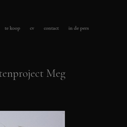
te koop
cv
contact
in de pers
tenproject Meg