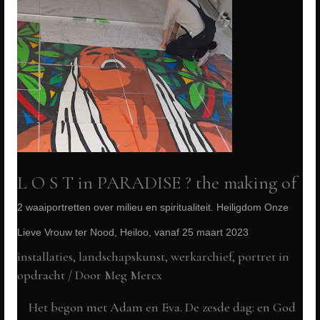
L O S T in PARADISE ? the making of
2 waaiportretten over milieu en spiritualiteit. Heiligdom Onze
Lieve Vrouw ter Nood, Heiloo, vanaf 25 maart 2023
installaties, landschapskunst
,
werkarchief
,
portret in
opdracht
/ Door
Meg Mercx
Het begon met Adam en Eva. De zesde dag: en God