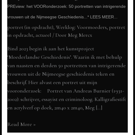
PREview: het VOORonderzoek: 50 portretten van intrigerende
vrouwen uit de Nijmeegse Geschiedenis...* LEES MEER...
portret (in opdracht)
,
Werklog: Voormoeders
,
portret
in opdracht
,
actueel
/ Door
Meg Mercx
Eind 2023 begin ik aan het kunstproject
‘Moederlandse Geschiedenis’. Waarin ik met behulp
van naasten en derden 50 portretten van intrigerende
vrouwen uit de Nijmeegse geschiedenis teken en
beschrijf. Hier alvast een portret uit mijn
vooronderzoek: Portret van Andreas Burnier (1931-
2002): schrijver, essayist en criminoloog. Kalligrafiestift
en acrylverf op doek, 2m40 x 2m40, Meg […]
Andreas
Read More »
Burnier