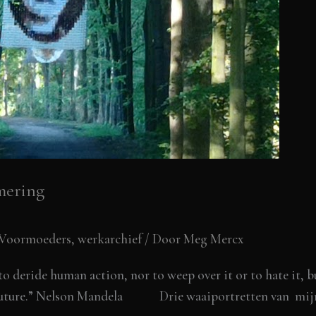
mering
 Voormoeders
,
werkarchief
/ Door
Meg Mercx
to deride human action, nor to weep over it or to hate it, 
ur future.” Nelson Mandela Drie waaiportretten van mi