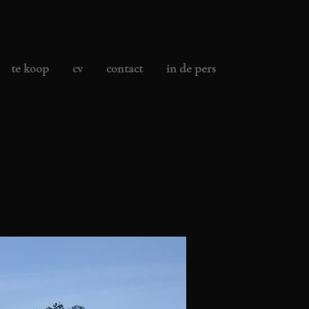
te koop
cv
contact
in de pers