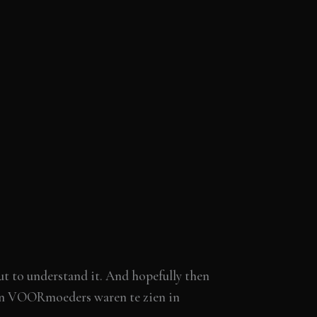
but to understand it. And hopefully then
jn VOORmoeders waren te zien in