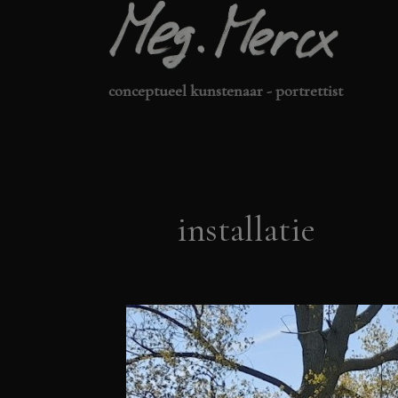
Ga
naar
de
conceptueel kunstenaar - portrettist
inhoud
installatie