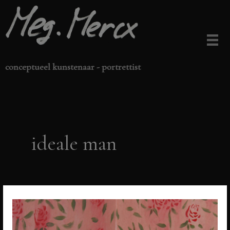
Ga
naar
de
inhoud
conceptueel kunstenaar - portrettist
ideale man