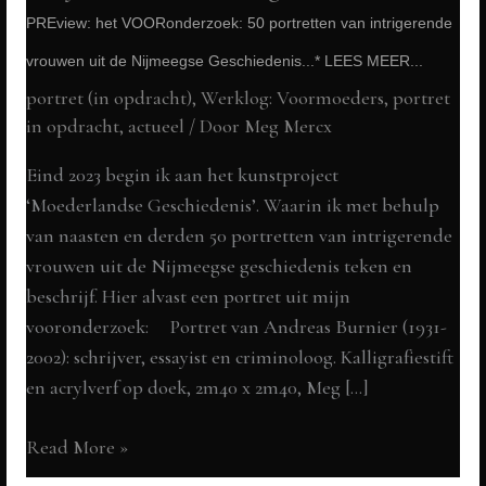
PREview: het VOORonderzoek: 50 portretten van intrigerende
vrouwen uit de Nijmeegse Geschiedenis...* LEES MEER...
portret (in opdracht)
,
Werklog: Voormoeders
,
portret
in opdracht
,
actueel
/ Door
Meg Mercx
Eind 2023 begin ik aan het kunstproject
‘Moederlandse Geschiedenis’. Waarin ik met behulp
van naasten en derden 50 portretten van intrigerende
vrouwen uit de Nijmeegse geschiedenis teken en
beschrijf. Hier alvast een portret uit mijn
vooronderzoek: Portret van Andreas Burnier (1931-
2002): schrijver, essayist en criminoloog. Kalligrafiestift
en acrylverf op doek, 2m40 x 2m40, Meg […]
Andreas
Read More »
Burnier