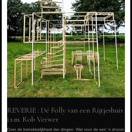
|
Perron1
Delden,
Blikveld
5,
DING.
Kunst
in
het
Twickelpark
16-
07-
2023
REVERIE : Dé Folly van een Rijtjeshuis
tot
i.s.m. Rob Verwer
16-
Over de betrekkelijkheid der dingen. Wat voor de een 'n droom
10-