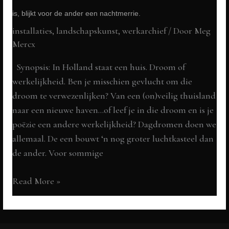
is, blijkt voor de ander een nachtmerrie.
2023
installaties, landschapskunst
,
werkarchief
/ Door
Meg
Mercx
Synopsis: In Holland staat een huis. Droom of
werkelijkheid. Ben je misschien gevlucht om die
droom te verwezenlijken? Van een (on)veilig thuisland
naar een nieuwe haven…of leef je in die droom en is je
poëzie een andere werkelijkheid? Dagdromen doen we
allemaal. De een bouwt ‘n nog groter luchtkasteel dan
de ander. Voor sommige
REVERIE
Read More »
:
Dé
Folly