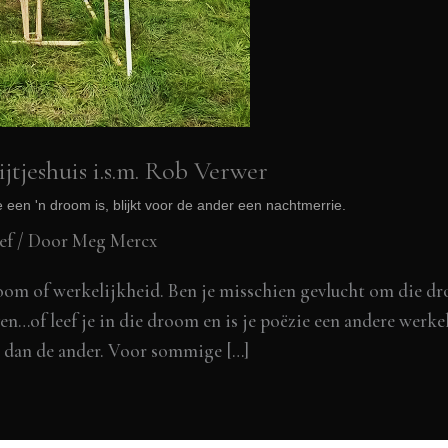
jtjeshuis i.s.m. Rob Verwer
 een 'n droom is, blijkt voor de ander een nachtmerrie.
ef
/ Door
Meg Mercx
room of werkelijkheid. Ben je misschien gevlucht om die d
ven…of leef je in die droom en is je poëzie een andere wer
l dan de ander. Voor sommige […]