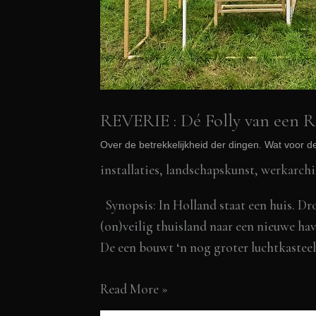
REVERIE : Dé Folly van een Ri
Over de betrekkelijkheid der dingen. Wat voor de
installaties, landschapskunst
,
werkarchi
Synopsis: In Holland staat een huis. D
(on)veilig thuisland naar een nieuwe ha
De een bouwt ‘n nog groter luchtkastee
REVERIE
Read More »
: