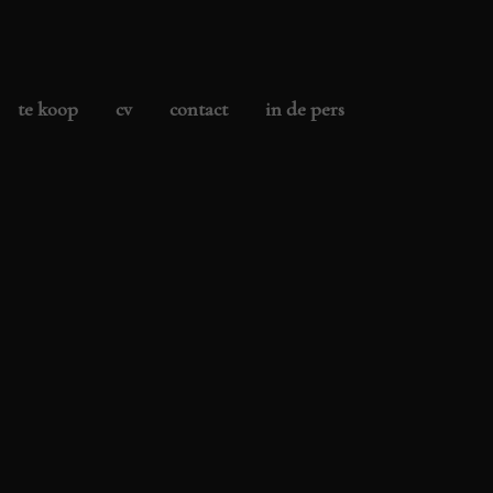
te koop
cv
contact
in de pers