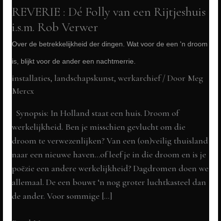
REVERIE : Dé Folly van een Rijtjeshuis
i.s.m. Rob Verwer
Over de betrekkelijkheid der dingen. Wat voor de een 'n droom
is, blijkt voor de ander een nachtmerrie.
installaties, landschapskunst
,
werkarchief
/ Door
Meg
Mercx
Synopsis: In Holland staat een huis. Droom of
werkelijkheid. Ben je misschien gevlucht om die
droom te verwezenlijken? Van een (on)veilig thuisland
naar een nieuwe haven…of leef je in die droom en is je
poëzie een andere werkelijkheid? Dagdromen doen we
allemaal. De een bouwt ‘n nog groter luchtkasteel dan
de ander. Voor sommige […]