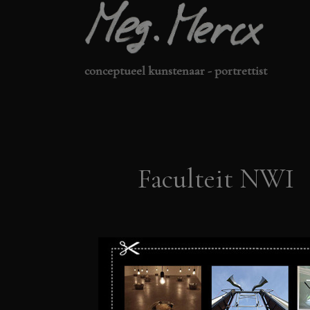
Ga
naar
de
conceptueel kunstenaar - portrettist
inhoud
Faculteit NWI