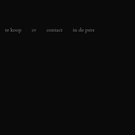
te koop
cv
contact
in de pers