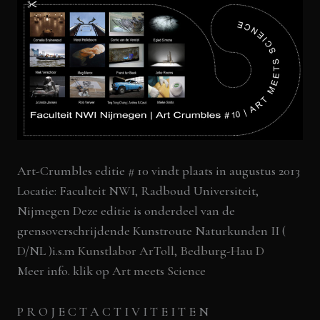
Art-Crumbles editie # 10 vindt plaats in augustus 2013
Locatie: Faculteit NWI, Radboud Universiteit,
Nijmegen Deze editie is onderdeel van de
grensoverschrijdende Kunstroute Naturkunden II (
D/NL )i.s.m
Kunstlabor ArToll, Bedburg-Hau D
Meer info. klik op
Art meets Science
P R O J E C T A C T I V I T E I T E N