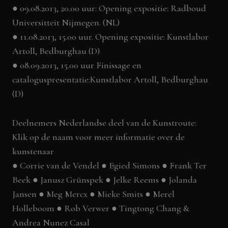
● 09.08.2013, 20.00 uur: Opening expositie: Radboud
Universitteit Nijmegen. (NL)
● 11.08.2013, 15.00 uur. Opening expositie: Kunstlabor
Artoll, Bedburghau (D)
● 08.09.2013, 15.00 uur Finissage en
cataloguspresentatie:Kunstlabor Artoll, Bedburghau
(D)
Deelnemers Nederlandse deel van de Kunstroute:
Klik op de naam voor meer informatie over de
kunstenaar
●
Corrie van de Vendel
●
Egied Simons
●
Frank Ter
Beek
●
Janusz Grünspek
● Jelke Reems ●
Jolanda
Jansen
●
Meg Mercx
●
Mieke Smits
●
Merel
Holleboom
●
Rob Verwer
●
Tingtong Chang
&
Andrea Nunez Casal