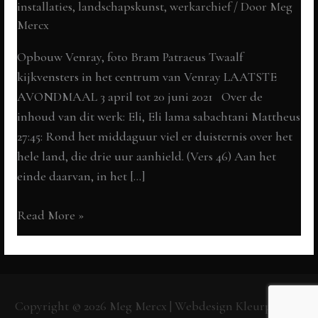
installaties, landschapskunst
,
werkarchief
/ Door
Meg
Mercx
Opbouw Venray, foto Bram Patraeus Twaalf
kijkvensters in het centrum van Venray LAATSTE
AVONDMAAL 3 april tot 20 juni 2021 Over de
inhoud van dit werk: Eli, Eli lama sabachtani Mattheus
27:45: Rond het middaguur viel er duisternis over het
hele land, die drie uur aanhield. (Vers 46) Aan het
einde daarvan, in het […]
ELI,
Read More »
ELI
LAMA
SABACHTANI
Laatste
Copyright © 2026
Meg Mercx
| Webdesign
Kleurpunt.nl
Avondmaal