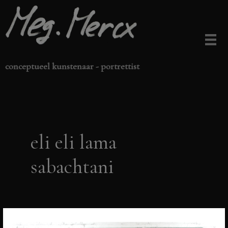
Ga
naar
de
inhoud
conceptueel kunstenaar - portrettist
eli eli lama
sabachtani