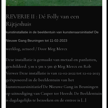
REVERIE II : Dé Folly van een
Rijtjeshuis
kunstinstallatie in de beeldentuin van kunstenaarsinitiatief De
Nieuwe Gang Beuningen tot 11-02-2023
werklog
,
actueel
/ Door
Meg Mercx
Deze installatie is gemaakt van metaal en panlatten,
geschilderd. 5 m x 5m x 5m © Meg Mercx en Rob
Verwer Deze installatie is van 12-02-2022 tot 12-02-2023
geëxposeerd in de beeldentuin van het
kunstenaarsinitiatief De Nieuwe Gang in Beuningen
op uitnodiging van Casper ter Heerdt. De Beeldentuin
is dagdagelijks te bezoeken en de entree is […]