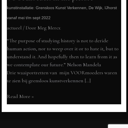
kunstinstallatie: Grensloos Kunst Verkennen, De Wijk, IJhorst
vanaf mei t/m sept 2022
actueel
/ Door
Meg Mercx
“The purpose of studying history is not to deride
human action, nor to weep over it or to hate it, but to
understand it. And hopefully then to learn from it as
we contemplate our future.” Nelson Mandela
Drie waaiportretten van mijn VOORmoeders waren
te zien bij grensloos kunstverkennen […]
VOORmoeders
Read More »
in
the
picture