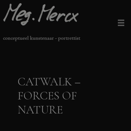
Ga
naar
de
inhoud
conceptueel kunstenaar - portrettist
CATWALK –
FORCES OF
NATURE