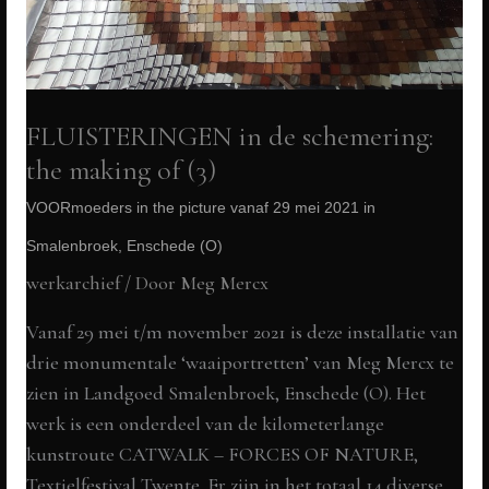
picture
vanaf
29
mei
FLUISTERINGEN in de schemering:
2021
the making of (3)
in
Smalenbroek,
VOORmoeders in the picture vanaf 29 mei 2021 in
Enschede
Smalenbroek, Enschede (O)
(O)
werkarchief
/ Door
Meg Mercx
Vanaf 29 mei t/m november 2021 is deze installatie van
drie monumentale ‘waaiportretten’ van Meg Mercx te
zien in Landgoed Smalenbroek, Enschede (O). Het
werk is een onderdeel van de kilometerlange
kunstroute CATWALK – FORCES OF NATURE,
Textielfestival Twente. Er zijn in het totaal 14 diverse