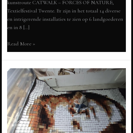
kunstroute CATWALK – FORCES OF NATURE,
Textielfestival Twente. Er zijn in het totaal 14 diverse
en intrigerende installaties te zien op 6 landgoederen
en in 8 […]
FLUISTERINGEN
Read More »
in
de
schemering:
the
making
of
(4)
VOORmoeders
in
the