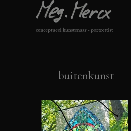
Ga
naar
de
conceptueel kunstenaar - portrettist
inhoud
buitenkunst