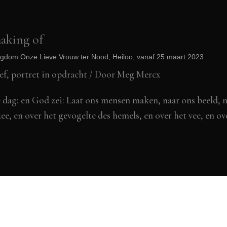
aking of
Heiligdom Onze Lieve Vrouw ter Nood, Heiloo, vanaf 25 maart 2023
ef
,
portret in opdracht
/ Door
Meg Mercx
g: en God zei: Laat ons mensen maken, naar ons beeld, naa
e, en over het gevogelte des hemels, en over het vee, en ove