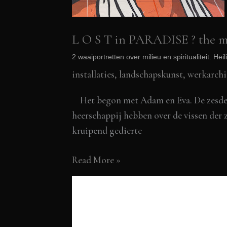
L O S T in PARADISE ? the m
2 waaiportretten over milieu en spiritualiteit. 
installaties, landschapskunst
,
werkarchi
Het begon met Adam en Eva. De zesde da
heerschappij hebben over de vissen der ze
kruipend gedierte
L
Read More »
O
S
T
in