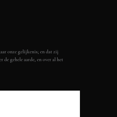
r onze gelijkenis; en dat zij
r de gehele aarde, en over al het