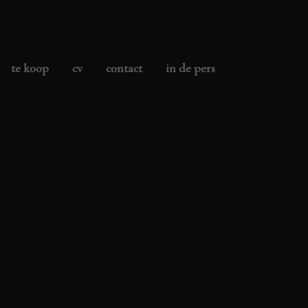
te koop
cv
contact
in de pers