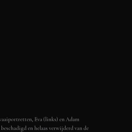
waaiportretten, Eva (links) en Adam
 beschadigd en helaas verwijderd van de