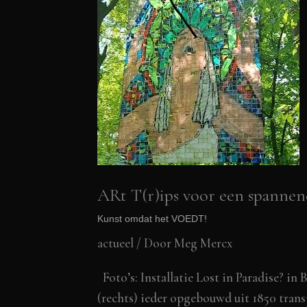
ARt T(r)ips voor een spanne
Kunst omdat het VOEDT!
actueel
/ Door
Meg Mercx
Foto’s: Installatie Lost in Paradise? i
(rechts) ieder opgebouwd uit 1850 trans