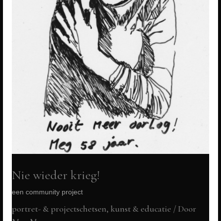
Nie wieder krieg!
een community project
portret- & projectschetsen
,
kunst & educatie
/ Door