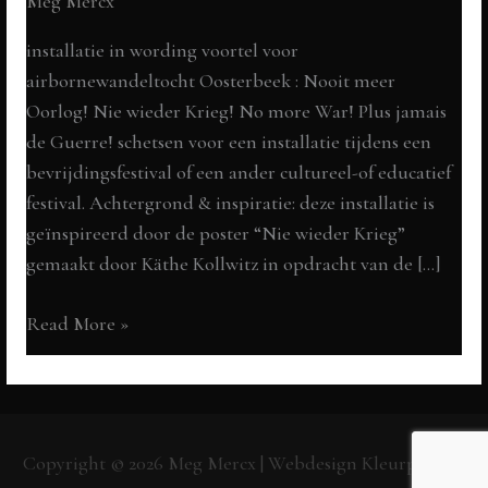
Meg Mercx
installatie in wording voortel voor
airbornewandeltocht Oosterbeek : Nooit meer
Oorlog! Nie wieder Krieg! No more War! Plus jamais
de Guerre! schetsen voor een installatie tijdens een
bevrijdingsfestival of een ander cultureel-of educatief
festival. Achtergrond & inspiratie: deze installatie is
geïnspireerd door de poster “Nie wieder Krieg”
gemaakt door Käthe Kollwitz in opdracht van de […]
Nie
Read More »
wieder
krieg!
een
community
Copyright © 2026
Meg Mercx
| Webdesign
Kleurpunt.nl
project