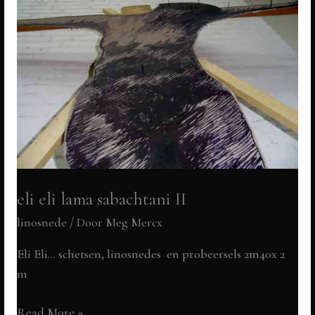
eli eli lama sabachtani II
linosnede
/ Door
Meg Mercx
Eli Eli… schetsen, linosnedes en probeersels 2m40x 2
m
eli
Read More »