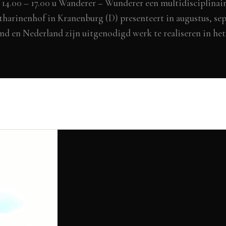
4.00 – 17.00 u Wanderer – Wunderer een multidisciplinaire
arinenhof in Kranenburg (D) presenteert in augustus, se
and en Nederland zijn uitgenodigd werk te realiseren in he