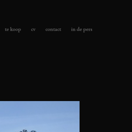
te koop
cv
contact
in de pers