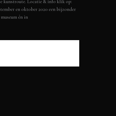
 kunstroute. Locatie & info klik op:
ptember en oktober 2020 een bijzonder
t museum én in