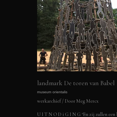
landmark De toren van Babel
museum orientalis
werkarchief
/ Door
Meg Mercx
U I T N O D i G I N G ‘En zij zullen een