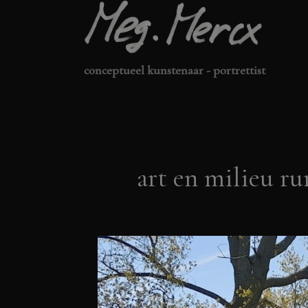
Ga
naar
de
conceptueel kunstenaar - portrettist
inhoud
art en milieu ru