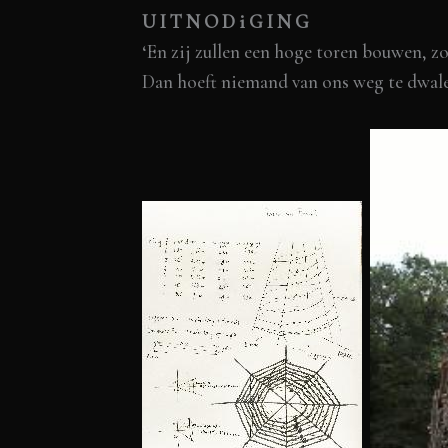
U I T N O D i G I N G
‘En zij zullen een hoge toren bouwen, zo
Dan hoeft niemand van ons weg te dwal