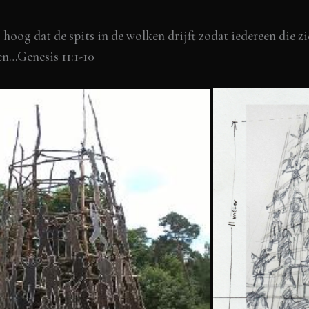
 hoog dat de spits in de wolken drijft zodat iedereen die zi
en…Genesis 11:1-10