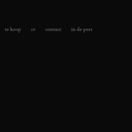
te koop
cv
contact
in de pers