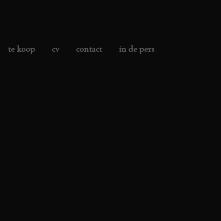
te koop
cv
contact
in de pers