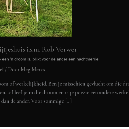
jtjeshuis i.s.m. Rob Verwer
 een 'n droom is, blijkt voor de ander een nachtmerrie.
ef
/ Door
Meg Mercx
room of werkelijkheid. Ben je misschien gevlucht om die d
ven…of leef je in die droom en is je poëzie een andere wer
l dan de ander. Voor sommige […]