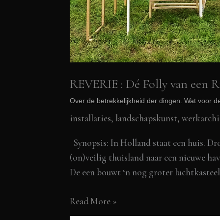
REVERIE : Dé Folly van een Ri
Over de betrekkelijkheid der dingen. Wat voor de
installaties, landschapskunst
,
werkarchi
Synopsis: In Holland staat een huis. D
(on)veilig thuisland naar een nieuwe ha
De een bouwt ‘n nog groter luchtkastee
REVERIE
Read More »
: