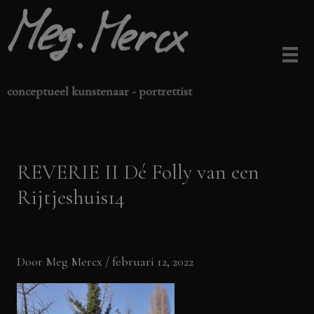
Ga
naar
de
inhoud
conceptueel kunstenaar - portrettist
REVERIE II Dé Folly van een
Rijtjeshuis14
Door
Meg Mercx
/
februari 12, 2022