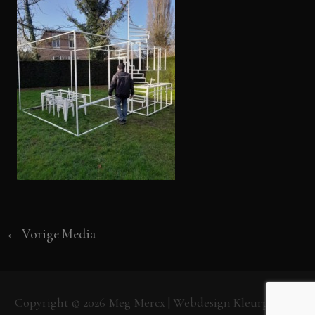
←
Vorige Media
Copyright © 2026
Meg Mercx
| Webdesign
Kleurpunt.nl