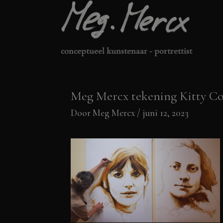
Ga
naar
de
conceptueel kunstenaar - portrettist
inhoud
Meg Mercx tekening Kitty Cou
Door
Meg Mercx
/
juni 12, 2023