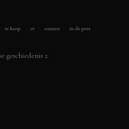
te koop
cv
contact
in de pers
e geschiedenis 2