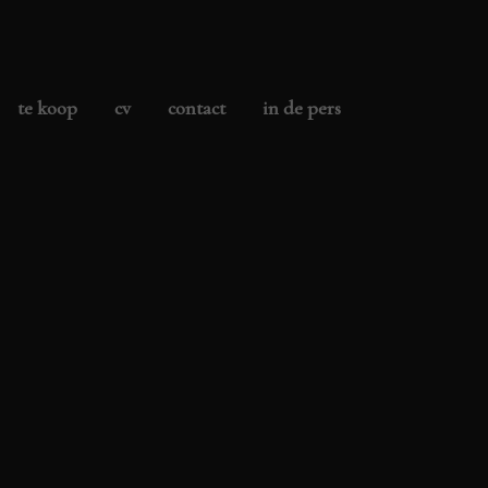
te koop
cv
contact
in de pers