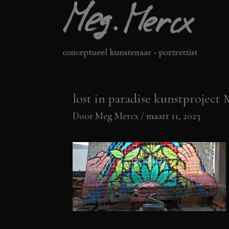
Ga
naar
de
conceptueel kunstenaar - portrettist
inhoud
lost in paradise kunstprojec
Door
Meg Mercx
/
maart 11, 2023